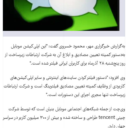
به‌گزارش خبرگزاری مهر، محمود خسروی گفت: "اين اپلی‌کيشن موبايل
به‌دستور کميته تعيين مصاديق و ابلاغ آن به شرکت ارتباطات زيرساخت از
روز پنج‌شنبه ۲۸ آذرماه برای کاربران ايرانی فيلتر شده است."
وی افزود: "دستور فيلتر کردن سايت‌های اينترنتی و ساير اپلی‌کيشن‌های
کاربردی از وظايف کميته تعيين مصاديق فيلترينگ است و شرکت ارتباطات
زيرساخت تنها مجری اجرای اين دستورات است."
وی‌چت از جمله شبکه‌های اجتماعی موبایل‌ بنیان است که توسط شرکت
چینی tencent طراحی و ساخته شده و بیش از ۳۰۰ میلیون کاربر در سراسر
جهان دارد.