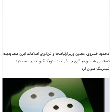
محمود خسروی، معاون وزير ارتباطات و فن‌آوری اطلاعات ايران محدوديت
دسترسی به سرويس "وی چت" را به دستور کارگروه تعيين مصاديق
فيلترينگ عنوان کرد.