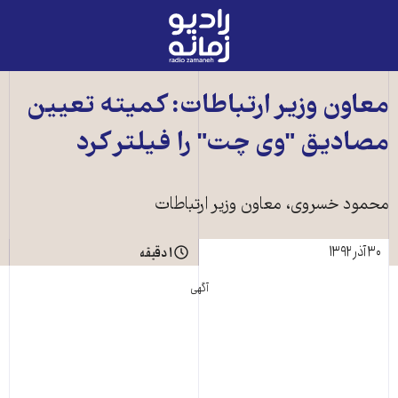
رادیو
زمانه
-
به
معاون وزير ارتباطات: کميته تعيين
صفحه
مصاديق "وی چت" را فيلتر کرد
اصلی
محمود خسروی، معاون وزير ارتباطات
۳۰ آذر ۱۳۹۲
۱ دقیقه
آگهی