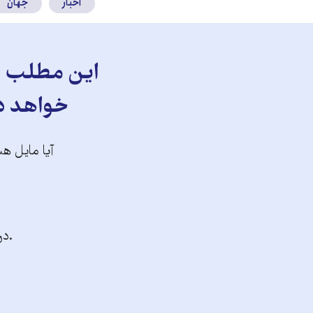
اخبار
جهان
این مطلب را
خواهد دا
آیا مایل هس
.در