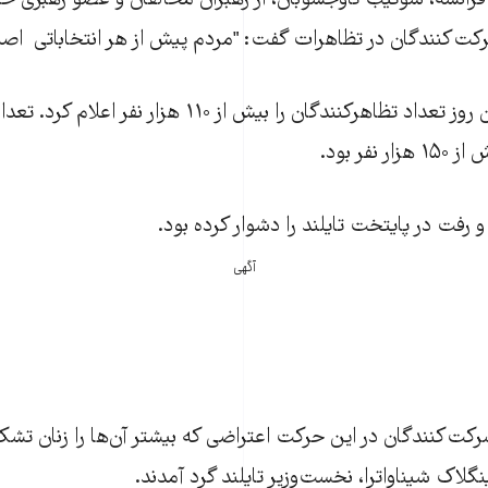
فرانسه، سوتيب تاوجسوبان، از رهبران مخالفان و عضو رهبری ح
کت‌کنندگان در تظاهرات گفت: "مردم پيش از هر انتخاباتی اصل
پليس تايلند در پايان روز تعداد تظاهرکنندگان را بيش از ۱۱۰ ه
نفر بود.
 رفت در پايتخت تايلند را دشوار کرده بود.
آگهی
شرکت‌کنندگان در اين حرکت اعتراضی که بيشتر آن‌ها را زنان تشکي
گلاک شيناواترا، نخست‌وزير تايلند گرد آمدند.