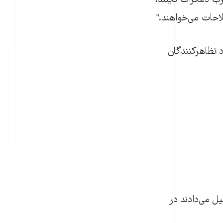
زب دمکرات تايلند،
احات می‌خواهند."
زار نفر اعلام کرد. تعداد تظاهرکنندگان
ل می‌دادند در