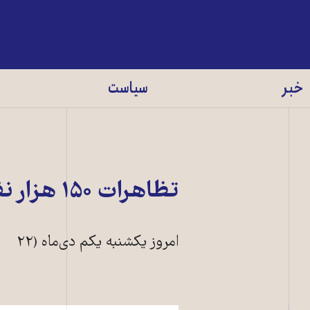
خبر
سیاست
تظاهرات ۱۵۰ هزار نفری مخالفان در تايلند
امروز يکشنبه يکم دی‌ماه (۲۲