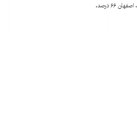
بنا بر آمار اعلام شده پس از مازندران با ضريب نفوذ ۷۵ درصد، تهران حدود ۷۰ درصد، اصفهان ۶۶ درصد،