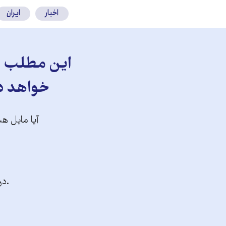
اخبار
ایران
این مطلب را
خواهد دا
آیا مایل هس
.در