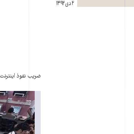
۲ دی ۱۳۹۲
ضريب نفوذ اينترنت در ايران ۵۴.۱۸ درصد يعنی برابر با ۴۰ ميليون و