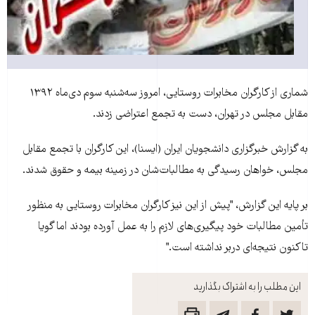
شماری از کارگران مخابرات روستايی، امروز سه‌شنبه سوم دی‌ماه ۱۳۹۲
مقابل مجلس در تهران، دست به تجمع اعتراضی زدند.
به گزارش خبرگزاری دانشجويان ايران (ايسنا)، اين کارگران با تجمع مقابل
مجلس، خواهان رسيدگی به مطالبات‌شان در زمینه بيمه و حقوق شدند.
بر پايه اين گزارش، "پيش از اين نيز کارگران مخابرات روستايی به منظور
تأمين مطالبات خود پيگيری‌های لازم را به عمل آورده بودند اما گويا
تاکنون نتيجه‌ای دربر نداشته است."
این مطلب را به اشتراک بگذارید