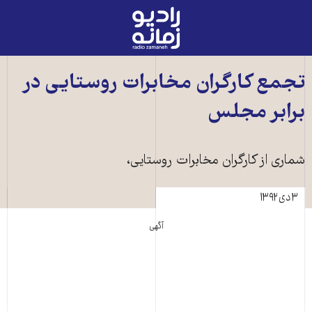
رادیو
زمانه
-
به
تجمع کارگران مخابرات روستايی در
صفحه
برابر مجلس
اصلی
شماری از کارگران مخابرات روستايی،
۳ دی ۱۳۹۲
آگهی