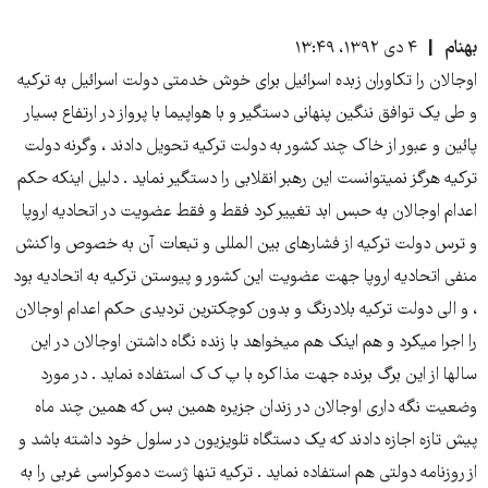
بهنام
۴ دی ۱۳۹۲، ۱۳:۴۹
اوجالان را تکاوران زبده اسرائیل برای خوش خدمتی دولت اسرائیل به ترکیه
و طی یک توافق ننگین پنهانی دستگیر و با هواپیما با پرواز در ارتفاع بسیار
پائین و عبور از خاک چند کشور به دولت ترکیه تحویل دادند ، وگرنه دولت
ترکیه هرگز نمیتوانست این رهبر انقلابی را دستگیر نماید . دلیل اینکه حکم
اعدام اوجالان به حبس ابد تغییر کرد فقط و فقط عضویت در اتحادیه اروپا
و ترس دولت ترکیه از فشارهای بین المللی و تبعات آن به خصوص واکنش
منفی اتحادیه اروپا جهت عضویت این کشور و پیوستن ترکیه به اتحادیه بود
، و الی دولت ترکیه بلادرنگ و بدون کوچکترین تردیدی حکم اعدام اوجالان
را اجرا میکرد و هم اینک هم میخواهد با زنده نگاه داشتن اوجالان در این
سالها از این برگ برنده جهت مذاکره با پ ک ک استفاده نماید . در مورد
وضعیت نگه داری اوجالان در زندان جزیره همین بس که همین چند ماه
پیش تازه اجازه دادند که یک دستگاه تلویزیون در سلول خود داشته باشد و
از روزنامه دولتی هم استفاده نماید . ترکیه تنها ژست دموکراسی غربی را به