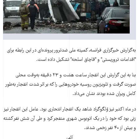
به‌‌گزارش خبرگزاری فرانسه، کمیته ملی ضدترور پرونده‌ای در اين رابطه برای
"اقدامات تروريستی" و "قاچاق اسلحه" تشکيل داده است.
بنا به اين گزارش اين انفجار ساعت هشت و ۲۳ دقيقه به‌وقت محلی
صورت گرفت و تلويزيون روسيه خودروهايی را که بر اثر شدت انفجار به‌طور
کامل ويران شده بودند نشان می‌داد.
در ماه اکتبر نیز وُلگوگراد شاهد یک انفجار انتحاری بود. عامل این انفجار نیز
زنی بود که خود را در یک اتوبوس شهری منفجر کرد و طی آن شش نفر کشته
و بیش از ۴۰ نفر زخمی شدند.
آگهی