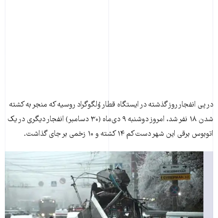
در پی انفجار روز گذشته در ايستگاه قطار وُلگوگراد روسيه که منجر به کشته
شدن ۱۸ نفر شد، امروز دوشنبه ۹ دی‌ماه (۳۰ دسامبر) انفجار ديگری در يک
اتوبوس برقی اين شهر دست‌کم ۱۴ کشته و ۱۰ زخمی بر جای گذاشت.