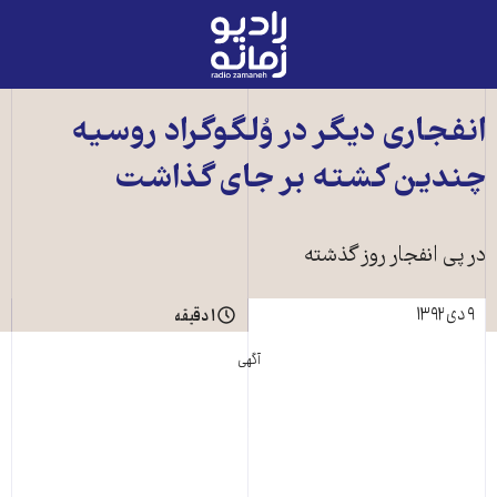
رادیو
زمانه
-
به
انفجاری ديگر در وُلگوگراد روسيه
صفحه
چندين کشته بر جای گذاشت
اصلی
در پی انفجار روز گذشته
۹ دی ۱۳۹۲
۱ دقیقه
آگهی