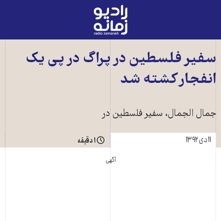
رادیو
زمانه
-
به
سفير فلسطين در پراگ در پی يک
صفحه
انفجار کشته شد
اصلی
جمال الجمال، سفير فلسطين در
۱۱ دی ۱۳۹۲
۱ دقیقه
آگهی