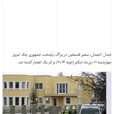
جمال الجمال، سفير فلسطين در پراگ، پايتخت جمهوری چک امروز
چهارشنبه ۱۱ دی‌ماه (يکم ژانويه ۲۰۱۴) بر اثر يک انفجار کشته شد.