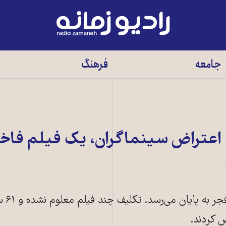
رادیو
زمانه
-
جامعه
فرهنگ
به
صفحه
اصلی
اعتراض سینماگران، یک فیلم فاخر
کار هیأت ا
ض کردند.