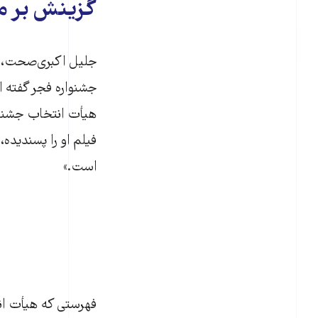
گزینش بر م
جلیل اکبری‌صحت، م
جشنواره فجر گفته ا
هیأت انتخاب جشنوا
فیلم او را پسندیده
است.»
فهرستی که هیأت ان