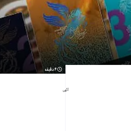
۴ دقیقه
آگهی