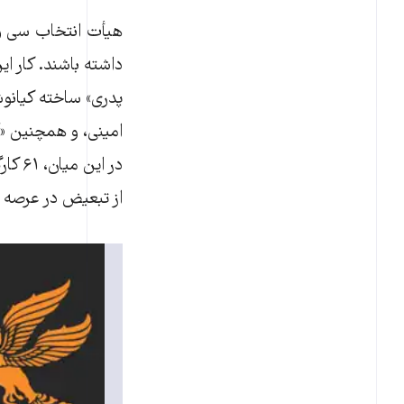
هیأت انتخاب سی و د
داشته باشند. کار ای
امینی، و همچنین 
در ای
از تبعیض در عرصه س