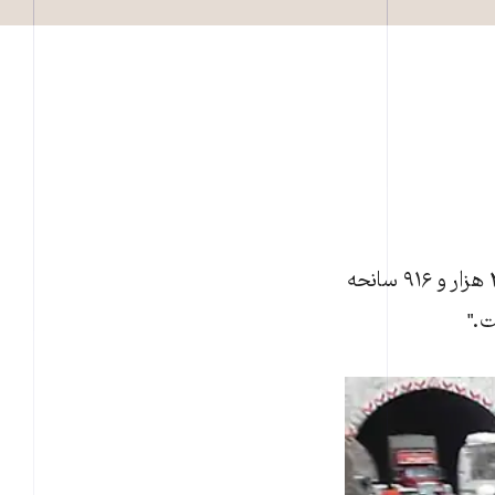
داريوش امانی، مدير مرکز مديريت راه‌های ايران گفت: "طی ۹ ماهه امسال بيش از ۲۰ هزار و ۹۱۶ سانحه