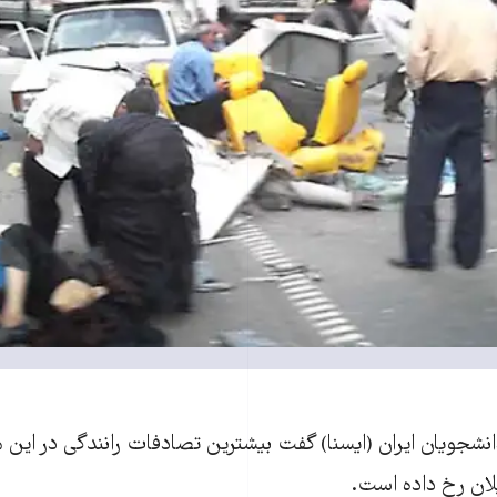
دانشجويان ايران (ايسنا) گفت بيشترين تصادفات رانندگی در اين
لان رخ داده است.