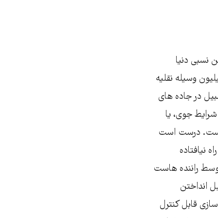
ن نسبی دنیا
ر کشور امریکا به این پهناوری و با جمعیتی معادل 5برابر ایران و 90 میلیون وسیله نقلیه
مبیل در جاده های
 شرایط جوی، یا
هاست. درست است
ه نیافتاده
توسط راننده هاست
ل انداختن
سازی قابل کنترل