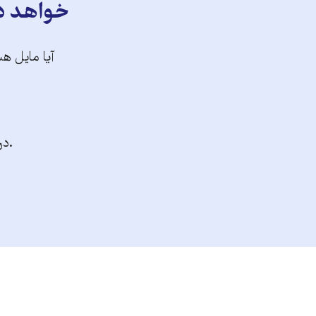
خواهد دا
آیا مایل هس
.در