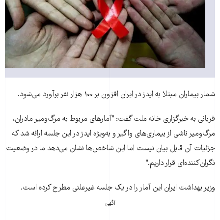
شمار بيماران مبتلا به ايدز در ايران افزون بر ۱۰۰ هزار نفر برآورد می‌شود.
قربانی به خبرگزاری خانه ملت گفت: "آمارهای مربوط به مرگ‌ومير مادران،
مرگ‌ومير ناشی از بيماری‌های واگير و به‌ويژه ايدز در اين جلسه ارائه شد که
جزئيات آن قابل بيان نيست اما اين شاخص‌ها نشان می‌دهد ما در وضعيت
نگران‌کننده‌ای قرار داريم."
وزير بهداشت ايران اين آمار را در يک جلسه غيرعلنی مطرح کرده است.
آگهی