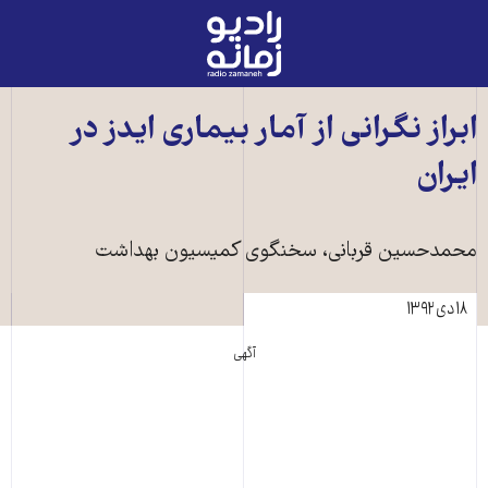
رادیو
زمانه
-
به
ابراز نگرانی از آمار بيماری‌ ايدز در
صفحه
ايران
اصلی
محمدحسين قربانی، سخنگوی کميسيون بهداشت
۱۸ دی ۱۳۹۲
آگهی