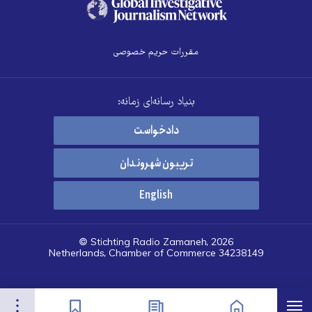
مقررات حریم خصوصی
بنیاد رسانه‌ای زمانه:
دادخواست
تریبون شهروندان
English
© Stichting Radio Zamaneh, 2026
Netherlands, Chamber of Commerce 34238149
هرست
تنظیمات
صفحه نخست
اخبار
نشان‌گذاشته‌ها