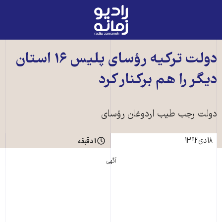
رادیو
زمانه
-
به
دولت ترکيه رؤسای پليس ۱۶ استان
صفحه
دیگر را هم برکنار کرد
اصلی
دولت رجب طيب اردوغان رؤسای
۱۸ دی ۱۳۹۲
۱ دقیقه
آگهی