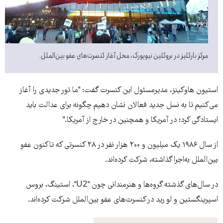
مرکز بارکلیز در بروکلين نيويورک، محل آغاز کنسرت‌های عفو بين‌الملل.
استيون هاوکينز، مديرمسئول اين کنسرت گفت: "ما تور جديدی را آغاز
می‌کنيم تا به نسل جديد فعالان نشان دهيم چگونه برای عدالت بايد
ايستادگی کرد؛ در آمريکا و همچنين در خارج از آمريکا."
از سال ۱۹۸۶ يک ميليون و ۲۰۰ هزار نفر در ۲۸ کنسرتی که تاکنون عفو
بين‌الملل به‌اجرا گذاشته، شرکت کرده‌اند.
در سال‌های گذشته گروه‌ها و هنرمندانی چون "U2"، استينگ، بروس
اسپرينگستين و لو ريد در کنسرت‌های عفو بين‌الملل شرکت کرده‌اند.