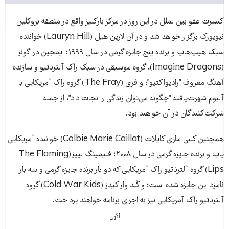
کنسرت عفو بين‌الملل در اين روز در مرکز بارکلیز واقع در منطقه بروکلين
نيويورک برگزار خواهد شد و در آن لارین هیل (Lauryn Hill) خواننده
سبک هيپ‌هاپ و برنده پنج جایزه گرمی در سال ۱۹۹۹؛ ایمجین دراگونز
(Imagine Dragons)، گروه موسیقی در سبک راک آلترناتيو و سازنده
آهنگ معروف "رادیواکتیو"؛ و فرِی (The Fray) گروه راک آمریکایی با
آلبوم شهرت‌يافته "چگونه می‌توان زندگی را نجات داد"، از جمله
شرکت‌کنندگان در آن خواهند بود.
همچنين کلبی ماری کايلات (Colbie Marie Caillat) خواننده آمريکايی
پاپ و برنده جايزه گرمی در سال ۲۰۰۸؛ فليمينگ ليپز(The Flaming
Lips) گروه آلترناتيو راک آمريکايی که دو بار برنده جايزه گرمی و سه بار
نامزد اين جايزه شده است؛ و کُلد وار کيدز (Cold War Kids) گروه
آلترناتيو راک آمريکايی نيز به اجرای برنامه خواهند پرداخت.
آگهی