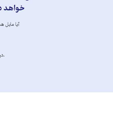
خواهد دا
آیا مایل هس
.در