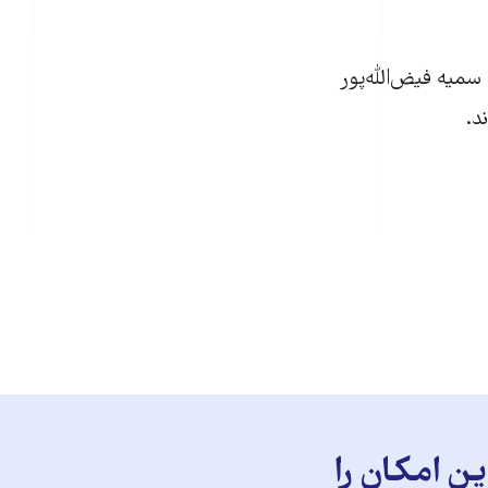
میه فیض‌الله‌پور
د.
ن امکان را