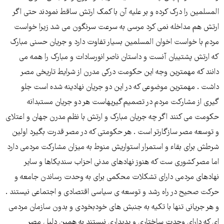
المسلمین را درک کرده و بر علیه آن با کمک ارتش ساقط نمودند حتی اگر
ارتش هم مداخله نمی کرد مرسی به سرعت سرنگون می شد زیرا خواست
مردم با خواست اخوان المسلمین بسیار تفاوت دارد و جریان حسنی مبارک
که ارتش پشتیبان آنست و داستان ناصر انورسادات و مبارک را همه می
دانند که مهمترین وجه این حکومت درکی مدرن از شرایط تاریخی مصر
داشت . مهمترین موضوعی که در این دو جریان نهادینه شده است جلو
گیری از مشارکت مردم در تصمیم گیریهاست هر دو جریان مستبدانه
حکومت می کنند اگر چه جریان مبارک و ارتش با نظم مدرن جهان و اعتلای
و توسعه مصر سازگارتر است . هر حکومتی که در مصر قدرت بگیرد اولین
شرطش برای بقاء و استمرار استواریش منوط به میزان مشارکت مردمی دارد
اما مصر کشوری ست که هنوز نهادهای مدنی احزاب سندیکاها و سایر
نهادهای مردمی دارای تشکلات محکمی برای به وحدت رساندن جامعه و
حرکت صحیح در راه رشد و توسعه ی سیاسی اقتصادی و اجتماعی نیستند .
و هر جریانی تنها با تکیه به جنبش های خودبخودی و بدون سازمان مردمی
ای که دارای وحدت ساختاری و پدیداری نیستند به همین دلیل مصر