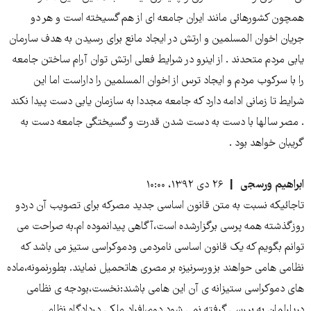
همچون کشورهائی مانند ایران جامعه ای از هم گسیخته است و هر دو
جریان اخوان المسلمین و ارتش در ایجاد مانع برای رسیدن به هدف سارمان
یابی مردم متحدند . از اینرو در شرایط فعلی ارتش توان آرام ساختن جامعه
را با سرکوب مردم و ایجاد ترس از اخوان المسلمین را داراست اما این
شرایط تا زمانی ادامه دارد که جامعه مجددا به سازمان یابی دست پیدا نکند
. مصر سالها با دست به دست شدن قدرت و گسیختگی جامعه دست به
گریبان خواهد بود .
ابراهیم ورسجی
۲۶ دی ۱۳۹۲، ۱۰:۰۰
تاجائیکه نسبت به متن قانون اساسی جدید مصرکه برای تصویب آن دردو
روزگذشته همه پرسی برگزارشده است،آگاهی پیدانموده ام.به صراحت می
توانم بگویم که یک قانون اساسی نامردمی ودموکراسی ستیز می باشد که
نظامی هامی حواهند بزورسرنیزه بر مصری هاتحمیل نمایند. بطورنمونه،ماده
های دموکراسی ستیزانه ی آن این هامی باشند:نخست،بودجه ی نظامی
درپارلمان به بررسی گرفته نمی شود.دوم،افراد ملکی دردادگاه نظامی