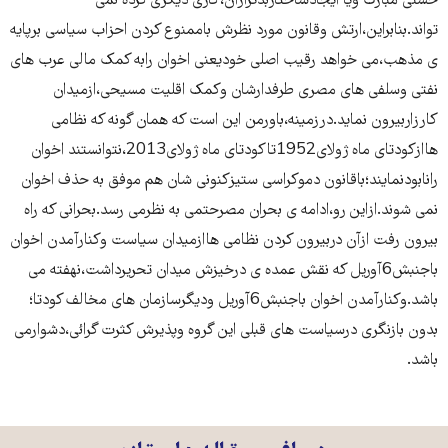
حسنی مبارک ویا ایجادساختاربدترازآن،کاری دیگری کرده نمی
تواند.بنابراین،ارتش وقانون مورد نظرش باممنوع کردن احزاب سیاسی برپایه
ی مذهب،می خواهد رقیب اصلی خودیعنی اخوان رابه کمک مالی عرب های
نفتی وسلفی های مصری طرفدارشان وکمک اقلیت مسیحی،ازمیدان
کارزاربیرون نماید.درزمینه،باورمن این است که همان گونه که نظامی
هاازکودتای ماه ژولای1952تاکودتای ماه ژولای2013،نتوانستند اخوان
رانابودنمایند؛باقانون دموکراسی ستیزکنونی شان هم موفق به حذف اخوان
نمی شوند.ازاین رو،ادامه ی بحران مصرحتمی به نظرمی رسد.بحرانی که راه
بیرون رفت ازآن دربیرون کردن نظامی هاازمیدان سیاست وکنارآمدن اخوان
باجنبش6آوریل که نقش عمده ی درخیزش میدان تحریرداشت،نهفته می
باشد.وکنارآمدن اخوان باجنبش6آوریل ودیگرسازمان های مخالف کودتا؛
بدون بازنگری درسیاست های قبلی این گروه وپذیرش کثرت گرائی،دشوارمی
باشد.