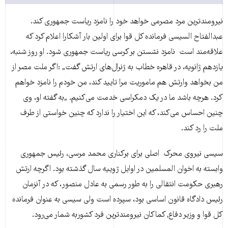
نیرومندترین مرد مصرمی‌ خواهد خود را نامزد ریاست جمهوری کند.
عبدالفتاح السیسی فرمانده کل قوا برای اولین بار آشکارا اعلام کرد که
علاقه‌مند است نامزد نشستن بر کرسی ریاست جمهوری شود. او روز شنبه،
یازدهم ژانویه، در قاهره خطاب به ژنرال‌های ارتش گفت„ :اگر ملت مصر از
من بخواهد وارتش هم ماموریت مرا تایید کند، من خودم را نامزد خواهم
کرد. هرچه باشد ما در یک دمکراسی خدمت می‌کنیم. „به گفته او، وی
چنین احساس می‌کند، که این اختیار را ندارد که چنین خواستی از طرف
ملت را رد کند.
سیسی نیروی محرک اصلی‌ برای برکناری محمد مرسی، رئیس جمهوری
وابسته به اخوان المسلمین در اوایل ژوییه سال گذشته بود. اگرچه ارتش
رهبری حکومت انتقالی را به طور رسمی‌ به عادل منصور، که در آنزمان
رئیس دادگاه قانون اساسی‌ بود، سپرده است ولی سیسی به عنوان فرمانده
کل قوا و وزیر دفاع, کماکان نیرومند‌ترین فرد کشوربه شمار می‌رود.