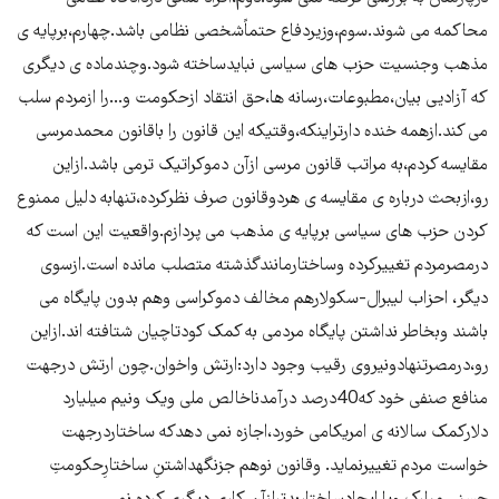
محاکمه می شوند.سوم،وزیردفاع حتماًشخصی نظامی باشد.چهارم،برپایه ی
مذهب وجنسیت حزب های سیاسی نبایدساخته شود.وچندماده ی دیگری
که آزادیی بیان،مطبوعات،رسانه ها،حق انتقاد ازحکومت و...را ازمردم سلب
می کند.ازهمه خنده دارتراینکه،وقتیکه این قانون را باقانون محمدمرسی
مقایسه کردم،به مراتب قانون مرسی ازآن دموکراتیک ترمی باشد.ازاین
رو،ازبحث درباره ی مقایسه ی هردوقانون صرف نظرکرده،تنهابه دلیل ممنوع
کردن حزب های سیاسی برپایه ی مذهب می پردازم.واقعیت این است که
درمصرمردم تغییرکرده وساختارمانندگذشته متصلب مانده است.ازسوی
دیگر، احزاب لیبرال-سکولارهم مخالف دموکراسی وهم بدون پایگاه می
باشند وبخاطر نداشتن پایگاه مردمی به کمک کودتاچیان شتافته اند.ازاین
رو،درمصرتنهادونیروی رقیب وجود دارد:ارتش واخوان.چون ارتش درجهت
منافع صنفی خود که40درصد درآمدناخالص ملی ویک ونیم میلیارد
دلارکمک سالانه ی امریکامی خورد،اجازه نمی دهدکه ساختاردرجهت
خواست مردم تغییرنماید. وقانون نوهم جزنگهداشتنِ ساختارِحکومتِ