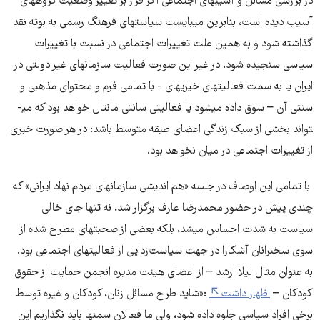
در بررسی مسائل و آسیب­های اجتماعی اگر قرار بر تغییر وضعیت گروه­های
آسیب دیده است، بنابراین می­بایست سیاست­های فرهنگ رسمی به بوته نقد
گذاشته شود و به همین علت تغییرات اجتماعی در نسبت با تغییرات
سیاسی سنجیده شود. در غیر این صورت فعالیت سازمان­های غیر دولتی در
ایران یا به سمت فعالیت­های خیریه­ای - با تمامی فرم و محتوای مذهبی و
سنتی آن – سوق داده می­شود یا فعالیتی سانتی مانتال خواهد بود که می­
تواند بخشی از سبک زندگی اعضای طبقه متوسط باشد: در هر صورت خبری
از تغییرات اجتماعی در میان نخواهد بود.
با تمامی این اوصاف در جلسه «هم اندیشی سازمان­های مردم نهاد ایرانی» که
چندی پیش در حضور محمدرضا عارف برگزار شد، نه تنها جای خالی
سیاست به شدت احساس می­شد، بلکه بعضی از صحبت­های مطرح شده از
سوی سخنرانان آشکارا در جهت سیاست‌زدایی از فعالیت­های اجتماعی بود.
به عنوان مثال لیلا ارشد – از اعضای هیئت مدیره انجمن حمایت از حقوق
کودکان –
اظهار داشت
:«شاید طرح مسائل زنان، کودکان و غیره توسط
برخی افراد سیاسی جلوه داده شود، ولی ما فعالان سمن­ها باید نگذاریم این