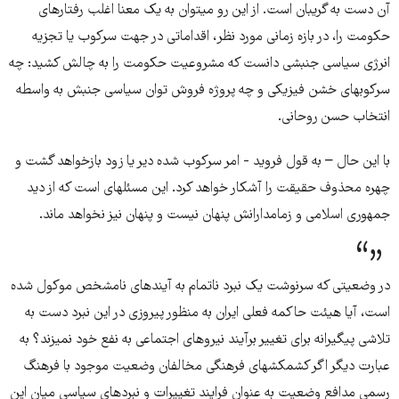
آن دست به گریبان است. از این رو می­توان به یک معنا اغلب رفتارهای
حکومت را، در بازه زمانی مورد نظر، اقداماتی در جهت سرکوب یا تجزیه
انرژی سیاسی جنبشی دانست که مشروعیت حکومت را به چالش کشید: چه
سرکوب­های خشن فیزیکی و چه پروژه فروش توان سیاسی جنبش به واسطه
انتخاب حسن روحانی.
با این حال – به قول فروید - امر سرکوب شده دیر یا زود بازخواهد گشت و
چهره محذوف حقیقت را آشکار خواهد کرد. این مسئله­ای است که از دید
جمهوری اسلامی و زمامدارانش پنهان نیست و پنهان نیز نخواهد ماند.
در وضعیتی که سرنوشت یک نبرد ناتمام به آینده­ای نامشخص موکول شده
است، آیا هیئت حاکمه فعلی ایران به منظور پیروزی در این نبرد دست به
تلاشی پیگیرانه برای تغییر برآیند نیروهای اجتماعی به نفع خود نمی­زند؟ به
عبارت دیگر اگر کشمکش­های فرهنگی مخالفان وضعیت موجود با فرهنگ
رسمی مدافع وضعیت به عنوان فرایند تغییرات و نبردهای سیاسی میان این