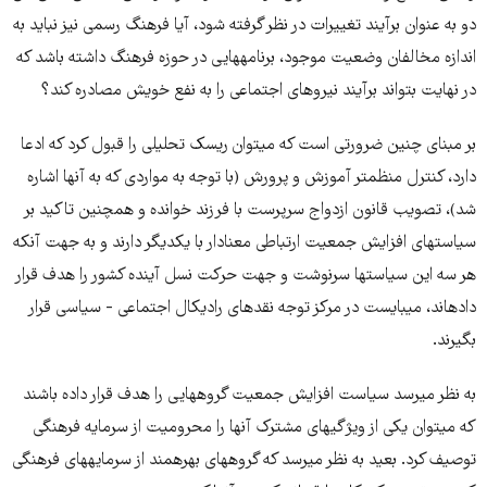
دو به عنوان برآیند تغییرات در نظر گرفته شود، آیا فرهنگ رسمی نیز نباید به
اندازه مخالفان وضعیت موجود، برنامه­هایی در حوزه فرهنگ داشته باشد که
در نهایت بتواند برآیند نیروهای اجتماعی را به نفع خویش مصادره کند؟
بر مبنای چنین ضرورتی است که می­توان ریسک تحلیلی را قبول کرد که ادعا
دارد، کنترل منظم­تر آموزش و پرورش (با توجه به مواردی که به آنها اشاره
شد)، تصویب قانون ازدواج سرپرست با فرزند خوانده و همچنین تاکید بر
سیاست­های افزایش جمعیت ارتباطی معنادار با یکدیگر دارند و به جهت آنکه
هر سه این سیاست­ها سرنوشت و جهت حرکت نسل آینده کشور را هدف قرار
داده­اند، می­بایست در مرکز توجه نقدهای رادیکال اجتماعی - سیاسی قرار
بگیرند.
به نظر می­رسد سیاست افزایش جمعیت گروه­هایی را هدف قرار داده باشند
که می­توان یکی از ویژگی­های­ مشترک آنها را محرومیت از سرمایه فرهنگی
توصیف کرد. بعید به نظر می­رسد که گروه­های بهره­مند از سرمایه­های فرهنگی