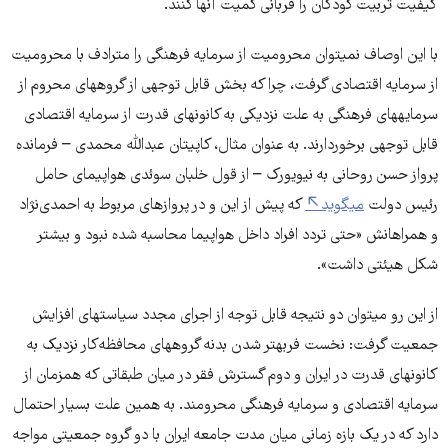
کیفیت تربیت کودکان را قربانی کمیت آنها ­کنند.
با این اوصاف نمی­توان محرومیت از سرمایه فرهنگی را مترادف با محرومیت
از سرمایه اقتصادی گرفت، چرا که بخش قابل توجهی از گروه­های محروم از
سرمایه­های فرهنگی به علت نزدیکی به کانون­های قدرت از سرمایه اقتصادی
قابل توجهی برخوردارند. به عنوان مثال، کاپیتان عبدالله محمدی – فرمانده
پرواز حسن روحانی به نیویورک – از قول خلبان سوئدی هواپیمای حامل
رئیس دولت
می­گوید
که پیش از این و در پروازهای مربوط به احمدی‌نژاد
و همراهانش «حتی تردد افراد داخل هواپیما محاسبه شده نبود و بیشتر
شکل هیئتی داشت».
از این رو می­توان دو نتیجه قابل توجه از اجرای مجدد سیاست­های افزایش
جمعیت گرفت: نخست فربه­تر شدن بدنه گروه­های محافظه‌کار نزدیک به
کانون­های قدرت در ایران و دوم گسترش فقر در میان طبقاتی که همزمان از
سرمایه اقتصادی و سرمایه فرهنگی محرومند. به همین علت بسیار احتمال
دارد که در یک بازه زمانی میان مدت جامعه ایران با دو گروه جمعیتی مواجه