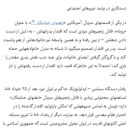
دستکاری در برایند نیروهای اجتماعی
در یکی از قسمت­های سریال آمریکایی «
ذهن­های جنایتکار
»، با عنوان
«روباه»، قاتل زنجیره­ای مردی است که اقتدار پدرانه­اش - به دلیل از دست
دادن شغلش – از بین رفته و به همین واسطه نیز خانواده­اش از هم پاشیده
است. پدر بی اقتدار تصمیم می­گیرد تا شبانه به منزل خانواده­هایی حمله
کند و با گروگان گرفتن اعضای خانواده، برای چند شب نقش پدری مقتدر را
بازی کند؛ احتمالاً به این خاطر که قصد دارد اقتدار از دست رفته­اش را باز
تولید کند.
رفتار دستگاه سیاسی – ایدئولوژیک حاکم بر ایران نیز، بعد از ۲۵ خرداد ۸۸،
شباهت­های محتوایی زیادی با قاتل زنجیره­ای سریال «ذهن­های جنایتکار»
دارد: توسل به تمامی شیوه­هایی که امکان بازتولید اقتدار گذشته را در
اختیار نظام مقدس قرار دهد. به عبارت دیگر از رخداد ۸۸ تا امروز مسئله
اصلی کانون­های قدرت در ایران بحران مشروعیتی است که جمهوری اسلامی با