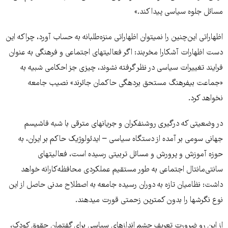
مسائل جلوه سیاسی پیدا کند.»
اظهاراتی این‌چنین را نمی­توان اظهاراتی منزه‌طلبانه به حساب آورد، چراکه این
دست اظهارات آشکارا مخربند: اگر فعالیت­های اجتماعی و فرهنگی به عنوان
فرایند تغییرات سیاسی در نظر گرفته نشوند، چیزی جز احکامی شبیه به
«جماعت بی­فرهنگ مستحق برده­گی حاکمان جائرند» نصیب جامعه
نخواهد کرد.
در وضعیتی که درگیری روشنفکران و جریان­های مترقی با شبه فاشیسم
جهانی سومی بر آمده از دستگاه سیاسی – ایدئولوژیک حاکم بر ایران، به
حوزه آموزش و پرورش و مسائل تربیتی رسیده است، فعالیت­های
سانتی‌مانتال اجتماعی به طور مستقیم عملکردی محافظه‌کارانه خواهد
داشت: نظامیان تازه به دوران رسیده جامعه به اصطلاح مدنی حاصل از این
نوع نگرش­ها را بدون کمترین زحمتی قورت می­دهند.
از این رو ضرورت تعریف چشم اندازهای سیاسی برای گفتمان حقوق کودک،