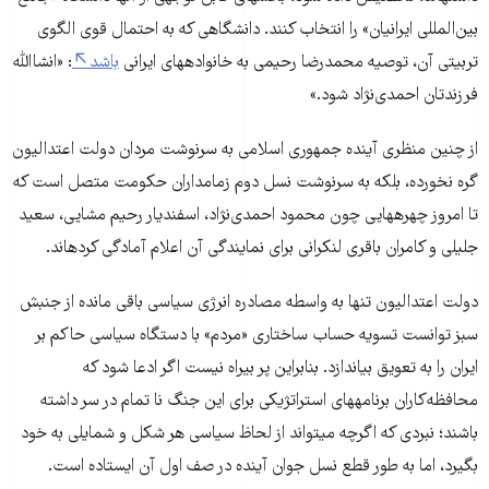
بین‌المللی ایرانیان» را انتخاب کنند. دانشگاهی که به احتمال قوی الگوی
تربیتی آن، توصیه محمدرضا رحیمی به خانواده­های ایرانی
باشد
: «انشاالله
فرزندتان احمدی‌نژاد شود.»
از چنین منظری آینده جمهوری اسلامی به سرنوشت مردان دولت اعتدالیون
گره نخورده، بلکه به سرنوشت نسل دوم زمامداران حکومت متصل است که
تا امروز چهره­هایی چون محمود احمدی‌نژاد، اسفندیار رحیم مشایی، سعید
جلیلی و کامران باقری لنکرانی برای نمایند­گی آن اعلام آمادگی کرده­اند.
دولت اعتدالیون تنها به واسطه مصادره انرژی سیاسی باقی مانده از جنبش
سبز توانست تسویه حساب ساختاری «مردم» با دستگاه سیاسی حاکم بر
ایران را به تعویق بیاندازد. بنابراین پر بیراه نیست اگر ادعا شود که
محافظه‌کاران برنامه­های استراتژیکی برای این جنگ نا تمام در سر داشته
باشند؛ نبردی که اگرچه می­تواند از لحاظ سیاسی هر شکل و شمایلی به خود
بگیرد، اما به طور قطع نسل جوان آینده در صف اول آن ایستاده است.