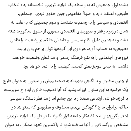
باشد: اول جمعیتی که به واسطه یک فرایند تربیتی فرادستانه به «انتخاب
طبیعی» اعتقاد دارد و اصولاً مفاهیمی چون حقوق فردی، اجتماعی،
اقتصادی و سیاسی را به رسمیت نشناسد و دوم جمعیتی که به علت له
شدن در زیر بار فقر و ضرورت­های اقتصادی تصوری از حقوق مذکور نداشته
باشد و به همین دلیل نظم سیاسی و طبقاتی حاکم بر وضعیت را نظمی
«طبیعی» به حساب آورد. هر دوی این گروه­ها توان بر هم زدن برایند
نیروهای اجتماعی را به نفع فرهنگ رسمی و مدافعان وضعیت خواهند
داشت؛ به بیانی موجز یعنی کمیت، کیفیت را به اغما خواهد برد.
از چنین منظری و با نگاهی بدبینانه به صحنه پیشِ رو می­توان به عنوان طرح
یک فرضیه به این سئوال نیز اندیشید که آیا تصویب قانون ازدواج سرپرست
با فرزندخوانده، ارتباطی معنادار با این چشم انداز مد نظر دستگاه سیاسی
حاکم بر ایران ندارد؟ کودکان بی‌نام، محذوف و مطرودی که می­توانند در
اختیار گروه­های محافظه‌کار جامعه قرار بگیرند تا در طی یک فرایند تربیتی
مشخص بزرگسالانی از آنها ساخته شود تا با کمترین تعهد ممکن، به عنوان