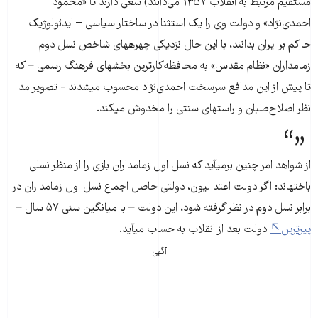
مستقیم مرتبط به انقلاب ۱۳۵۷ می‌دانند) سعی دارند تا «محمود
احمدی‌نژاد» و دولت وی را یک استثنا در ساختار سیاسی – ایدئولوژیک
حاکم بر ایران بدانند، با این حال نزدیکی چهره­های شاخص نسل دوم
زمامداران «نظام مقدس» به محافظه‌کارترین بخش­های فرهنگ رسمی – که
تا پیش از این مدافع سرسخت احمدی‌نژاد محسوب می­شدند - تصویر مد
نظر اصلاح‌طلبان و راست­های سنتی را مخدوش می­کند.
از شواهد امر چنین برمی­آید که نسل اول زمامداران بازی را از منظر نسلی
باخته­اند: اگر دولت اعتدالیون، دولتی حاصل اجماع نسل اول زمامداران در
برابر نسل دوم در نظر گرفته شود، این دولت – با میانگین سنی ۵۷ سال –
پیرترین
دولت بعد از انقلاب به حساب می­آید.
آگهی