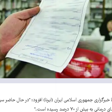
 خبرگزاری جمهوری اسلامی ايران (ايرنا) افزود: "در حال حاضر س
 به بيش از ۷۰ درصد رسيده است."