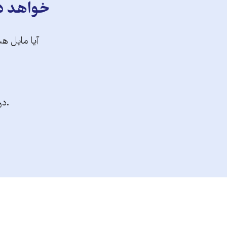
خواهد دا
آیا مایل هس
.در