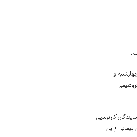
ت.
چهارشنبه و
سئولان پتروشيمی
ساير نمايندگان کارفرمايی
 پيمانی از اين