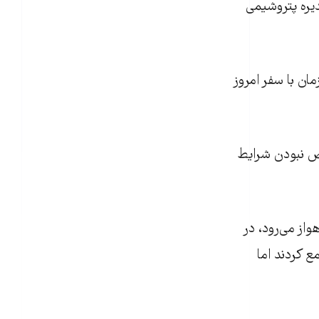
ديره پتروشيمی
واز همزمان با سفر امروز
ص نبودن شرايط
واز می‌رود، در
 کردند اما