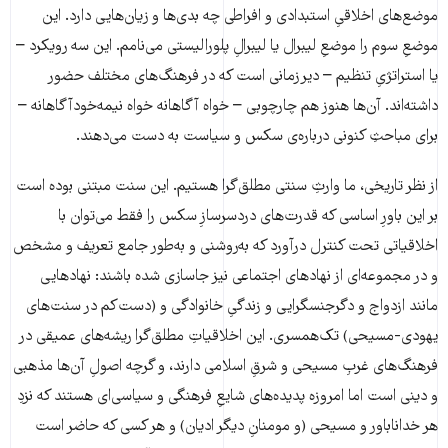
موضع‌های اخلاقیِ استبدادی و افراطی چه بدی‌ها و زیان‌هایی دارد. این
موضعِ سوم را موضعِ لیبرال یا لیبرالِ پلورالیستی می‌نامم. این سه رویکرد –
یا استراتژیِ تنظیم – دیرزمانی است که در فرهنگ‌های مختلف حضور
داشته‌اند. آن‌ها هنوز هم چارچوبی – خواه آگاهانه خواه نیمه‌خودآگاهانه –
برای مباحثِ کنونی درباره‌ی سکس و سیاست به دست می‌دهند.
از نظر تاریخی، ما وارثِ سنتی مطلق‌گرا هستیم. این سنت مبتنی بوده است
بر این باورِ اساسی که قدرت‌های دردسرسازِ سکس را فقط می‌توان با
اخلاقیاتی تحت کنترل درآورد که به‌روشنی و به‌طور جامع تعریف و مشخص
و در مجموعه‌ای از نهادهای اجتماعی نیز جاسازی شده باشند: نهادهایی
مانند ازدواج و دگرجنسگرایی و زندگیِ خانوادگی و (دست‌کم در سنت‌های
یهودی-مسیحی) تک‌همسری. این اخلاقیاتِ مطلق‌گرا ریشه‌های عمیقی در
فرهنگ‌های غربِ مسیحی و شرقِ اسلامی دارند، و گرچه اصولِ آن‌ها مذهبی
و دینی است اما امروزه پدیده‌های شایعِ فرهنگی و سیاسی‌ای هستند که نزدِ
هر خداناباور و مسیحی (و مومنانِ دیگر ادیان) و هر کسی که حاضر است