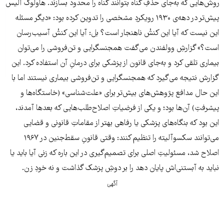
روش‌هایی که به‌جای حذفِ گناه بتوانند گناه را محدود بسازند. هاولوک الیس
پیش‌تر در دهه‌ی ۱۹۳۰ رویکردِ مشخصی را تدوین کرده بود: «دیگر مسئله
این نیست که آیا این کنشْ ناهنجار است؟ بل: آیا این کنشْ آسیب‌رسان
است؟» گزارشِ وولفندن می‌گفت همجنسگرایی و تن‌فروشی را می‌توان
بیماری تلقی کرد و به‌جای قانون از پزشکی برای درمانِ آن استفاده کرد. این
گزارش نتیجه می‌گیرد که همجنسگرایی و تن‌فروشی بیماری نیستند اما با
این حال مدافع پژوهش‌های بیش‌تر برای «علت‌شناسی» (خاستگاه‌ها و
پیشرفتِ) آن‌ها بود؛ و یکی از فرضیاتِ اصلاح‌طلب‌هایی که بعدها آمدند،
این بود که بنگاه‌های پزشکی یا رفاهی بهتر از مقاماتِ قانونی و قضایی
می‌توانند سکسوآلیته را تنظیم کنند: وقتی قانونِ سقط‌جنین در ۱۹۶۷
اصلاح شد، مسئولیتِ اصلی برای تصمیم‌گیری در این باره که زنی آیا باید یا
نباید به آبستنی‌اش پایان دهد را بر دوشِ پزشک گذاشت و نه خودِ زن.
آگهی