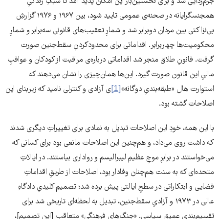
جرم‌زدایی شد و برای نخستین‌بار این امکان پدید آمد تا سبکِ زندگیِ
همجنسگرایانه در صحنه‌ی عمومی تایید شود، بین ۱۹۶۷ و ۱۹۷۶ گزارشِ
بی‌نزاکتی بین مردان دوبرابر شد و شمارِ تعقیب‌های قانونی سه‌برابر و شمارِ
محکومیت‌ها چهاربرابر. اقداماتی برای محدودکردنِ سقط‌جنین صورت
گرفت. قانونِ طلاق منجر شد اقداماتی درباره‌ی مراقبت از کودکان و عواقبِ
مالیِ این قانون صورت گیرد. این‌ها همان‌چیزی را نشان می‌دهند که
استوارت هال «طبقه‌بندیِ دوگانه»
[1]
ی آزادی و کنترلی نامید که زیربنای این
اصلاحات گشته بود.
با این همه، خودِ این اصلاحات تبدیل به نمادی برای تغییراتِ دیگری شدند
که داشت روی می‌داد، و هم‌چنین این اصلاحات مانعی بود برای کسانی که
می‌خواستند در برابرِ موجِ عظیمِ لیبرالیسم و رواداری بیاستند. در ایالاتِ
متحده‌ای که به سنت هم‌چنان وفادار بود، اصلاحات از طریقِ اقداماتِ
قضایی و ابتکاراتی در سطحِ ایالتی پیش برده شد؛ تصمیمِ کلیدیِ دادگاهِ
عالی در ۱۹۷۳ و آزادیِ سقط‌جنین، تبدیل به لحظه‌ای تاریخی شد برای
تقسیم‌بندیِ عمیقِ سیاسی. «جنگ‌های فرهنگیِ» متعاقب [این تصمیم]،