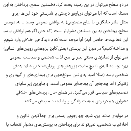
در دو سطح می‌توان در این زمینه بحث کرد. نخستین سطح، پرداختن به این
مسئله است که آیا می‌توان درباره‌ی درستی یا نادرستیِ خود این‌ها (برای
مثال مادر جایگزین یا لقاح مصنوعی) به توافقی عمومی رسید یا نه. دومین
سطح، پرداختن به این مسئله‌ی دشوارتر است (که حتی اگر هم توافقی بر سر
این فعالیت‌ها حاصل آید) آیا موجه است که با دیدگاهی اخلاقی وارد شویم
و مداخله کنیم؟ در موردِ این پرسش (یعنی کابردِ پژوهشیِ رویان‌های انسانی)
نمی‌توان از تمایزهای سنتیِ لیبرالی بین لذتِ شخصی و سیاستِ عمومی
بهره برد. مطالبه‌ی نتایجِ مثبتِ پژوهش‌های رویان‌شناختی شاید هدفیِ
شخصی باشد (مثلا امید به یافتنِ سرنخ‌هایی برای بیماری‌های واگیرداری و
ژنتیکی) اما بودجه‌ی آن بودجه‌ای عمومی است، و بنابراین زیرِ سایه‌ی
تصمیم‌های سیاسی قرار می‌گیرد. در همان حال، پرسش‌های اخلاقیِ
دشواری هم درباره‌ی ماهیتِ زندگی و وظایفِ علم پیش می‌کشد.
در مواردی مانند این، شرطِ چهارچوبی رسمی برای جداکردنِ قانون و
اخلاقیاتِ شخصی، نمی‌تواند برای پرداختن به پرسش‌های دشوارِ انتخاب یا