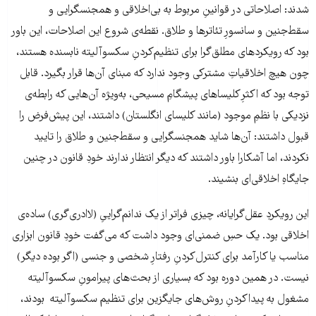
شدند: اصلاحاتی در قوانینِ مربوط به بی‌اخلاقی و همجنسگرایی و
سقط‌جنین و سانسورِ تئاترها و طلاق. نقطه‌ی شروع این اصلاحات، این باور
بود که رویکردهای مطلق‌گرا برای تنظیم‌کردنِ سکسوآلیته نابسنده هستند،
چون هیچ اخلاقیاتِ مشترکی وجود ندارد که مبنای آن‌ها قرار بگیرد. قابل
توجه بود که اکثرِ کلیساهای پیشگامِ مسیحی، به‌ویژه آن‌هایی که رابطه‌ی
نزدیکی با نظمِ موجود (مانند کلیسای انگلستان) داشتند، این پیش‌فرض را
قبول داشتند: آن‌ها شاید همجنسگرایی و سقط‌جنین و طلاق را تایید
نکردند، اما آشکارا باور داشتند که دیگر انتظار ندارند خودِ قانون در چنین
جایگاهِ اخلاقی‌ای بنشیند.
این رویکردِ عقل‌گرایانه، چیزی فراتر از یک ندانم‌گراییِ (لاادری‌گری) ساده‌ی
اخلاقی بود. یک حسِ ضمنی‌ای وجود داشت که می‌گفت خودِ قانون ابزاری
مناسب یا کارآمد برای کنترل‌کردنِ رفتارِ شخصی و جنسی (اگر بوده دیگر)
نیست. در همین دوره بود که بسیاری از بحث‌های پیرامونِ سکسوآلیته
مشغول به پیداکردنِ روش‌های جایگزین برای تنظیم سکسوآلیته بودند،