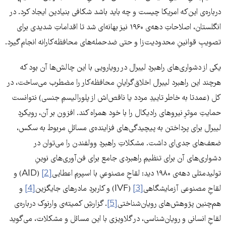
درباره‌ی این‌که امریکا چیست و چه باید باشد شکافی بنیادین ایجاد کرد. در
انگلستان، اصلاحاتِ دهه‌ی ۱۹۶۰ نیز بهانه‌ای شد تا اقداماتِ شدیدی برای
تصویبِ قوانینِ محدودیت‌زا و حتی ضدحمله‌های محافظه‌کارانه انجام گیرد.
یکی از دشواری‌های راهبردِ لیبرال در رویارویی با این چالش‌ها آن بود که
هرچند این راهبرد لیبرال اخلاق‌گرایانِ محافظه‌کار را مضطرب می‌ساخت، در
کل (عمدتا به خاطر تاییدِ مردد یا ناقص‌اش از پلورالیسمِ جنسی) نتوانست
حمایتِ موثرِ نیروهای رادیکال را با خود همراه کند. افزون بر آن، رویکردِ
لیبرال برای پرداختن به پیچیدگی‌های فزاینده‌ی مسائلِ مربوط به سکس،
ضعف‌های جدی‌ای داشت. مشکلاتِ راهبردِ وولفندن را می‌توان در
دشواری‌های آن برای تنظیمِ راهبردی جامع برای فن‌آوری‌های نوینِ
تولیدمثلی دهه‌ی ۱۹۸۰ دید: لقاحِ مصنوعیِ با اسپرمِ اعطایی
[2]
(AID) و
لقاحِ مصنوعی آزمایشگاهی
[3]
(IVF) و کاربردِ مادرهای جایگزین
[4]
و
هم‌چنین پژوهش‌های رویان‌شناختی
[5]
. گزارشِ کمیته‌ی وارنوک درباره‌ی
لقاحِ انسانی و رویان‌شناسی، در گلاویزی با این مسائل و مشکلات، می‌گوید