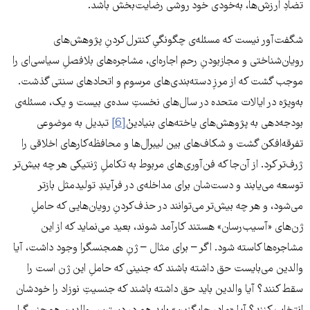
تضادِ ارزش‌ها، به‌خودی خود روشی رضایت‌بخش باشد.
شگفت‌آور نیست که مسئله‌ی چگونگیِ کنترل‌کردنِ پژوهش‌های
رویان‌شناختی و مجازبودنِ رحمِ اجاره‌ای، مشاجره‌های بلافصلِ سیاسی‌ای را
موجب گشت که از مرزِ دسته‌بندی‌های مرسوم و اتحادهای سنتی گذشت.
به‌ویژه در ایالات متحده در سال‌های نخستِ سده‌ی بیست و یک، مسئله‌ی
بودجه‌دهی به پژوهش‌های یاخته‌های بنیادینْ
[6]
تبدیل به موضوعی
تفرقه‌افکن گشت و شکاف‌های بین لیبرال‌ها و محافظه‌کارهای اخلاقی را
ژرف‌تر کرد. از آن‌جا که فن‌آوری‌های مربوط به تکاملِ ژنتیکی هر چه بیش‌تر
توسعه می‌یابند و دست‌شان برای مداخله‌ی در فرآیندِ تولیدمثل بازتر
می‌شود، و هر چه بیش‌تر می‌توانند در حذف‌کردنِ رویان‌هایی که حاملِ
ژن‌های «آسیب‌رسان» هستند کارآمد شوند، بعید می‌نماید که از این
مشاجره‌ها کاسته شود. اگر – برای مثال – ژنِ همجنسگرا وجود داشت، آیا
والدین می‌بایست حق داشته باشند که جنینی که حاملِ این ژن است را
سقط کنند؟ آیا والدین باید حق داشته باشند که جنسیتِ نوزاد را خودشان