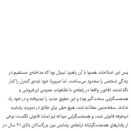
پس این اصلاحات همنوا با آن راهبردِ لیبرال بود که مداخله‌ی مستقیم در
زندگیِ شخصی را محدود می‌ساخت. اما ضرورتا خودِ ایده‌ی کنترل را کنار
نگذاشتند (قانون واقعا در رابطه‌ی با تظاهراتِ عمومیِ تن‌فروشی و
همجنسگرایی سخت‌گیر بود) و این حقوقِ جدید را نپذیرفته و در خود راه
ندادند. سقط‌جنین مطالبه نشد، هیچ حقی برای طلاق در صورتِ رضایتِ
دوطرفه قانونی نشد، و همجنسگراییِ مردانه نیز تماما قانونی نگشت: برخی
از رفتارهای همجنسگرایانه (رابطه‌ی رضایتی بین بزرگسالانِ بالای ۲۱ سال در