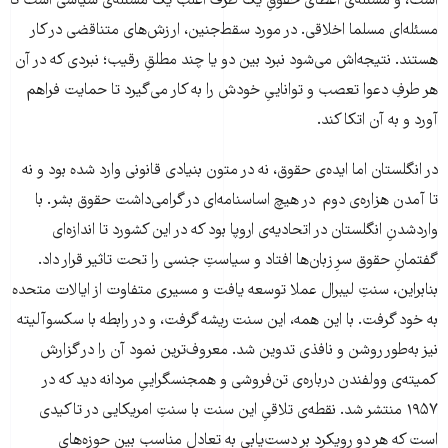
است، و مسئله‌ی اعطای حقوقِ یک طرفْ اغلب یک مسئله‌ی سیاسی است تا
مسئله‌ای مسلما اخلاقی. در مورد سقط‌جنین، ارزش‌های متناقضی در کار
هستند. نتیجه‌اش می‌شود نبرد بین دو یا چند مطلقِ رقیب؛ نبردی که در آن
هر طرفِ دعوا تعصب و تواناییِ خودش را به کار می‌گیرد تا حمایت فراهم
آورد و به آن اتکا کند.
در انگلستان اما ایده‌ی حقوق، نه در متون بنیادی قانونی وارد شده بود و نه
تا آمدن هزاره‌ی دوم در هیچ اساسنامه‌ای در گرامی‌داشت حقوق بشر. با
واردشدنِ انگلستان در اتحادیه‌ی اروپا بود که در این کشورد تا اندازه‌ای
گفتمانِ حقوق سرِ زبان‌ها افتاد و سیاستِ جنسی را تحت تاثیر قرار داد.
بنابراین، سنتِ لیبرال عملا توسعه یافت و مسیری متفاوت از ایالات متحده
به خود گرفت. با این همه، این سنت ریشه گرفت، و در رابطه با سکسوآلیته
نیز به‌طور روشن و نافذی تدوین شد. معروف‌ترین نمود آن را در گزارش
کمیته‌ی وولفندن درباره‌ی تن‌فروشی و همجنسگراییِ مردانه دید که در
۱۹۵۷ منتشر شد. نقطه‌ی تلاقیِ این سنت با سنتِ امریکایی در تاکیدی
است که هر دو رویکرد بر دست‌یابی به تعادلِ مناسب بین حوزه‌های