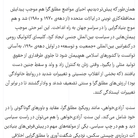
همان‌طور که پیش‌تر دیدیم، احیای مواضعِ مطلق‌گرا هم موجبِ پیدایشِ
محافظه‌کاریِ نوینی در ایالات متحده (از دهه‌ی ۱۹۷۰ و ۱۹۸۰) شد و هم
موجِ بنیادگرایی را در سراسرِ جهان به راه انداخت. این امر حتی موجبِ
پیمان‌هایی در سیاستِ بین‌المللِ جنسی ایجاد کرد. کلیسای کاتولیکِ رومی
در کنفرانسِ بین‌المللی «جمعیت و توسعه» در اوایل دهه‌ی ۱۹۹۰، به‌آسانی
توانست با کشورهای اسلامی هم‌پیمان شود تا جلویِ طرفداری از حقوقِ
تولید مثلی را بگیرد. وقتی زنان به کنترلِ زاد و ولد و سقطِ جنین دست
یافتند (که بخشی از انقلابِ جنسیتی و تغییراتِ شدید در روابطِ خانوادگی
بود) ارزش‌های مطلق‌گرا و سنتی تضعیف شدند و وادار گشتند تا در برابر آن
تغییرات ایستادگی کنند.
سنتِ آزادی‌خواهی، مانند رویکردِ مطلق‌گرا، عقاید و باورهای گوناگونی را در
خود شامل می‌کند. این سنتِ آزادی‌خواهی را هم می‌توان در راستِ سیاسی
دید و هم در چپِ سیاسی. یکی از مولفه‌های مهم در پیش‌فرض‌های بنیادین‌
آت درباره‌ی چیستیِ سکس، نزدیکیِ شگفت‌آوری با مطلق‌گراییِ اخلاقی