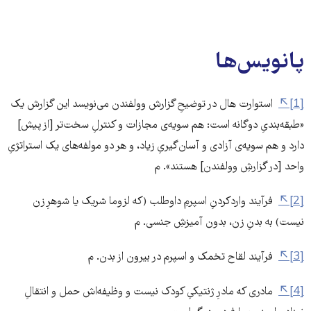
پانویس‌ها
[1]
استوارت هال در توضیحِ گزارش وولفندن می‌نویسد این گزارش یک
«طبقه‌بندیِ دوگانه است: هم سویه‌ی مجازات و کنترلِ سخت‌تر [از پیش]
دارد و هم سویه‌ی آزادی و آسان‌گیریِ زیاد، و هر دو مولفه‌های یک استراتژیِ
واحد [در گزارشِ وولفندن] هستند». م
[2]
فرآیند واردکردنِ اسپرمِ داوطلب (که لزوما شریک یا شوهرِ زن
نیست) به بدنِ زن، بدون آمیزشِ جنسی. م
[3]
فرآیند لقاح تخمک و اسپرم در بیرون از بدن. م
[4]
مادری که مادرِ ژنتیکیِ کودک نیست و وظیفه‌اش حمل و انتقالِ