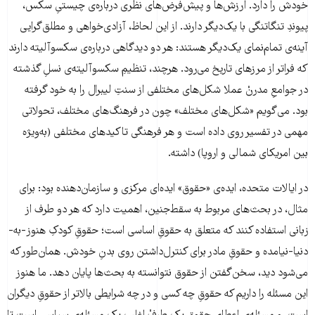
خودش را دارد. ارزش‌ها و پیش‌فرض‌های نظری درباره‌ی چیستیِ سکس،
پیوندِ تنگاتنگی با یک‌دیگر دارند. از این لحاظ، آزادی‌خواهی و مطلق‌گرایی
آینه‌ی تمام‌نمای یک‌دیگر هستند: هر دو دیدگاهی درباره‌ی سکسوآلیته دارند
که فراتر از مرزهای تاریخ می‌رود. هرچند، تنظیمِ سکسوآلیته‌ی نسلِ گذشته
در جوامعِ مدرنْ عملا شکل‌های مختلفی از سنتِ لیبرال را به خود گرفته
بود. می‌گویم «شکل‌های مختلف» چون در فرهنگ‌های مختلف، تحولاتی
مهمی در تفسیر روی داده است و هر فرهنگی تاکیدهای مختلفی (به‌ویژه
بین امریکای شمالی و اروپا) داشته.
در ایالات متحده، ایده‌ی «حقوق» ایده‌ای مرکزی و سازمان‌دهنده بود: برای
مثال، در بحث‌های مربوط به سقط‌جنین، اهمیت دارد که هر دو طرف از
زبانی استفاده کنند که متعلق به حقوقِ اساسی است؛ حقوقِ کودکِ هنوز-به-
دنیا-نیامده و حقوقِ مادر برای کنترل‌داشتن روی بدنِ خودش. همان‌طور که
می‌شود دید، سخن‌گفتن از حقوق نتوانسته به بحث‌ها پایان دهد. ما هنوز
این مسئله را داریم که حقوقِ چه کسی و در چه شرایطی بالاتر از حقوقِ دیگران