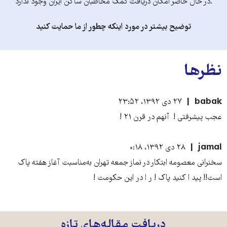
.در حال حاضر امکان دریافت کمک مخاطبان ساکن ایران وجود ندارد
توضیح بیشتر در مورد اینکه چطور از ما حمایت کنید
نظرها
babak
۲۷ دی ۱۳۹۲، ۲۳:۵۲
عجب پیشرفتی ! آنهم در قرن ۲۱ !
jamal
۲۸ دی ۱۳۹۲، ۰:۱۸
سخنرانی معصومه ابتکار در نماز جمعه تهران به‌مناسبت آغاز هفته پاک
است!! پید ا کنید پاک ! ر ا در این حکومت !
دریافت مقاله‌های تازه