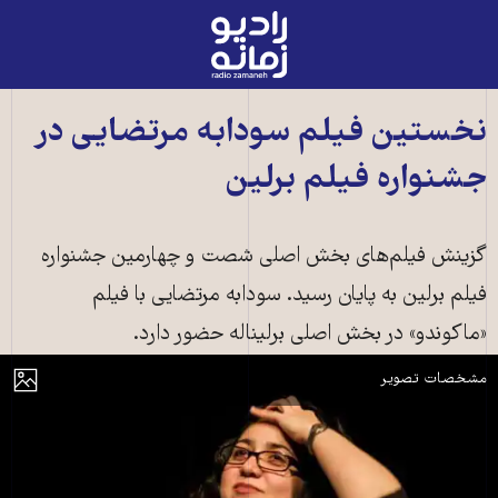
رادیو
زمانه
-
به
نخستین فیلم سودابه مرتضایی در
صفحه
جشنواره فیلم برلین
اصلی
گزینش فیلم‌های بخش اصلی شصت و چهارمین جشنواره
فیلم برلین به پایان رسید. سودابه مرتضایی با فیلم
«ماکوندو» در بخش اصلی برلیناله حضور دارد.
سودابه مرتضایی، فیلمساز ایرانی‌تبار اتریشی
مایش
مشخصات تصویر