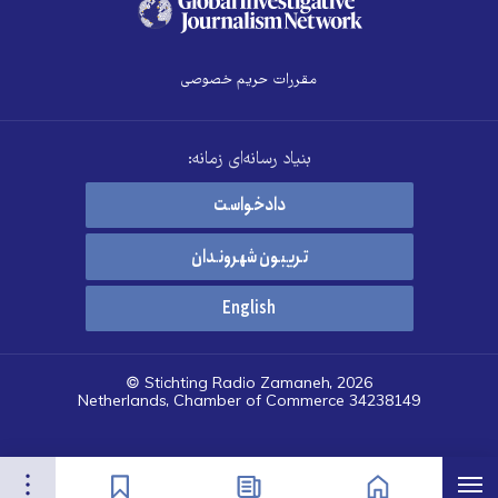
مقررات حریم خصوصی
بنیاد رسانه‌ای زمانه:
دادخواست
تریبون شهروندان
English
© Stichting Radio Zamaneh, 2026
Netherlands, Chamber of Commerce 34238149
هرست
تنظیمات
صفحه نخست
اخبار
نشان‌گذاشته‌ها