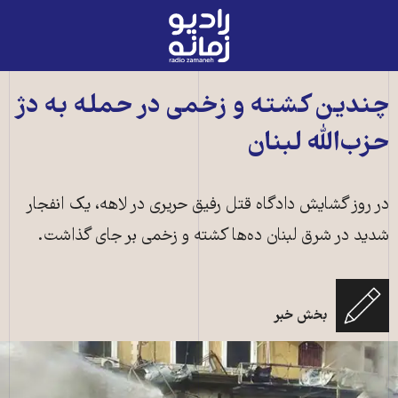
رادیو
زمانه
-
به
چندين کشته و زخمی در حمله به دژ
صفحه
حزب‌الله لبنان
اصلی
در روز گشايش دادگاه قتل رفيق حريری در لاهه، يک انفجار
شديد در شرق لبنان ده‌ها کشته و زخمی بر جای گذاشت.
بخش خبر