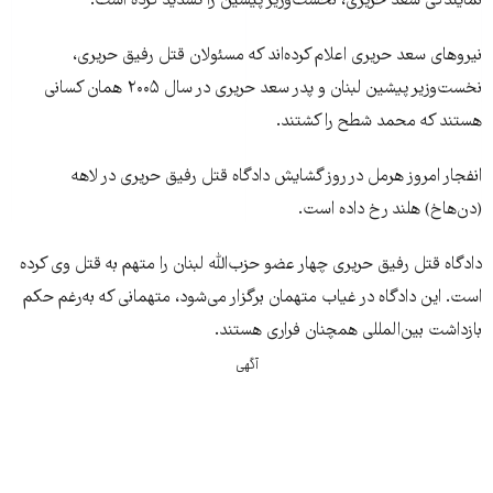
نمایندگی سعد حریری، نخست‌وزیر پيشين را تشدید کرده است.
نيروهای سعد حريری اعلام کرده‌اند که مسئولان قتل رفيق حريری،
نخست‌وزير پيشين لبنان و پدر سعد حريری در سال ۲۰۰۵ همان کسانی
هستند که محمد شطح را کشتند.
انفجار امروز هرمل در روز گشايش دادگاه قتل رفيق حريری در لاهه
(دن‌هاخ) هلند رخ داده است.
دادگاه قتل رفيق حريری چهار عضو حزب‌الله لبنان را متهم به قتل وی کرده
است. اين دادگاه در غياب متهمان برگزار می‌شود، متهمانی که به‌رغم حکم
بازداشت بين‌المللی همچنان فراری هستند.
آگهی