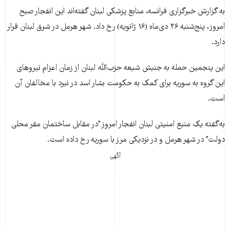
به گزارش خبرگزاری فرانسه، منابع پزشکی لبنان گفته‌اند اين انفجار صبح
امروز، پنج‌شنبه ۲۶ دی‌ماه (۱۶ ژانويه) رخ داد. شهر هرمل در شرق لبنان قرار
دارد.
اين پنجمين حمله به جنبش شيعه حزب‌الله لبنان از زمان اعزام نيروهای
اين گروه به سوريه برای کمک به حکومت بشار اسد در نبرد با مخالفان آن
است.
به‌گفته يک منبع امنيتی لبنان انفجار امروز "در مقابل ساختمان مقر محلی
دولت" در شهر هرمل و در نزديکی مرز با سوريه رخ داده است.
آگهی