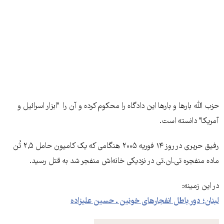
حزب الله بارها و بارها اين دادگاه را محکوم کرده و آن را "ابزار اسرائیل و
آمریکا" دانسته است.
رفيق حريری در روز ۱۴ فوريه ۲۰۰۵ هنگامی که يک کاميون حامل ۲,۵ تُن
ماده منفجره تی‌.ان.‌تی در نزديکی خانه‌اش منفجر شد به قتل رسيد.
در اين زمينه:
لبنان؛ دور باطل انفجارهای خونین ـ حسین علیزاده