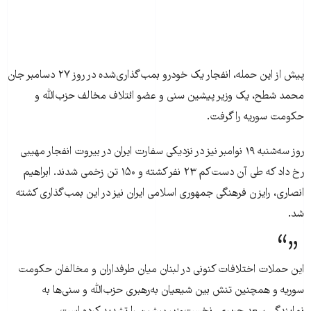
پيش از اين حمله، انفجار يک خودرو بمب‌گذاری‌شده در روز ۲۷ دسامبر جان
محمد شطح، يک وزير پيشين سنی و عضو ائتلاف مخالف حزب‌الله و
حکومت سوريه را گرفت.
روز سه‌شنبه ۱۹ نوامبر نيز در نزدیکی سفارت ایران در بیروت انفجار مهیبی
رخ داد که طی آن دست‌کم ۲۳ نفر کشته و ۱۵۰ تن زخمی شدند. ابراهیم
انصاری، رایزن فرهنگی جمهوری اسلامی ایران نیز در این بمب‌گذاری کشته
شد.
اين حملات اختلافات کنونی در لبنان ميان طرفداران و مخالفان حکومت
سوريه و همچنین تنش بین شیعیان به‌رهبری حزب‌الله و سنی‌ها به