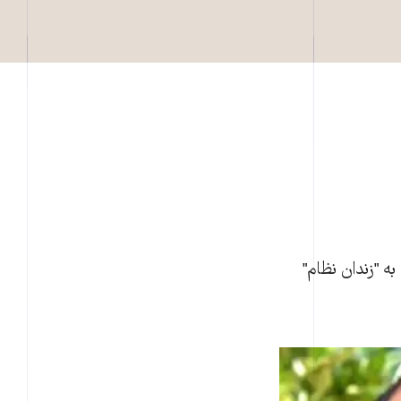
به "زندان نظام"