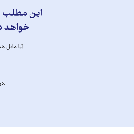
این مطلب را
خواهد دا
آیا مایل هس
.در