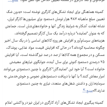
فراقانونی و ضد کارگری در مسئله تعیین حداقل مزد تلقی شود."
منبع
کمیته هماهنگی برای ایجاد تشکل‌های کارگری نوشته است: «بدون شک
تعیین مبلع ماهیانه ۴۸۷ هزار تومان دستمزد برای میلیون‌ها کارگر ایران،
نشانه اهانت آشکار به شرایط زندگی آنها و خانواده‌های‌شان است. جماعتی
که به عنوان "نماینده" درباره درآمد یک سال کارگر تصمیم گرفته‌اند،
هزینه‌های سرسام‌آور و افزایش هر روزه کالاهای اساسی را در یک سال اخیر
چگونه محاسبه کرده‌اند؟ در حالی که افزایش قیمت مواد غذایی، پوشاک،
مسکن و در مجموع همه کالاها از صد در صد نیز گذشته است، آیا افزایش
۲۵ درصدی دستمزد کنونی برای سال آینده، جوابگوی نیازهای معیشتی
خانواده است؟ آیا خود این "نمایندگان" کارگری با چنین دستمزدی می‌توانند
امرار معاش کنند؟ یا آنها با دریافت دستمزدهای نجومی و خوش‌خدمتی به
سرمایه‌داران و داشتن شغل‌های متعدد، نیازی به چنین دستمزدی
ندارند؟!»
منبع
کمیته پیگیری ایجاد تشکل‌های آزاد کارگری در ایران نیز در واکنشی اعلام