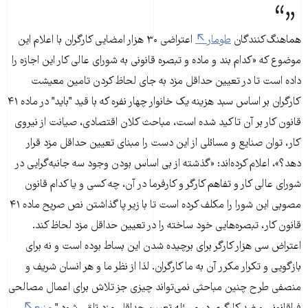
هماهنگ‌کنندگان
طومار
اعتراضی ۳۰ هزار امضایی کارگران با اعلام این
موضوع که «کدام بند و ماده و تبصره قانونی به شورای عالی کار این اجازه را
داده است تا در تعیین حداقل مزد به جای لحاظ کردن تامین معیشت
کارگران بر اساس سبد هزینه یک خانوار چهار نفره که با قید "باید" در ماده ۴۱
قانون کار بر آن تاکید شده است، مباحث کلان اقتصادی، صیانت از نیروی
کار، توان صنایع و مسائلی از این دست را مبنای تعیین حداقل مزد قرار
دهد؟»، اعلام کرده‌اند: «گذشته از بی‌ اساس بودن وجود سه جانبه‌گرایی در
شورای عالی کار و تفاهم کارگر و کارفرما در آن، چه کسی و یا کدام قانون
مصوبی این شورا را مکلف کرده است تا با زیر پا گذاشتن نص صریح ماده ۴۱
قانون کار، تبصره‌هایی خود ساخته را در تعیین حداقل مزد لحاظ کند.
اعتراض سی هزار کارگر برای برچیده شدن این بساط بوده است و نه برای
بازگویی و تکرار مکرر آن به ما کارگران. لذا از نظر ما و هر انسان شریف و
منصفی طرح چنین مباحثی نمی‌تواند چیزی جز تلاش برای اعمال مصالحی