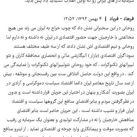
سرمایه دار های ایرانی رو که اوایل انقلاب کشیدید بالا پس بدید.
فرهاد - فریاد
۴ بهمن ۱۳۹۲، ۱۲:۵۲
روحانی در این سخنرانی نشان داد که چوب حراج به ایران می زند من هیچ
مخالفتی با خارجیان جهت حضور اقتصادی در ایران نه داشته و نه دارم اما
روحانی و تیم اقتصادی اش نشان دادند که از سه طیف مختلف هستند
سوداگران اقتصادی (بازار ) الیگارشی مالی و انحصاری محافظه کاران و نئو
لیبرالهای تکنوکرات . که خود روحانی نتولیبرالهای تکنوکرات را نمایندگی می
کند . در واقع این دولت حاصل ائتلافی ست بین رفسنجانی و موتلفه . بیش
از صد سال تاریخ معاصر ایران دائما اقتصاد سیاست دموکراسی و آزادی در
ایران بصورت آشکار و پنهان در اختیار این جریان قرار داشته است و بدون
در نظر گرفتن مردم و بنابر اقتضای منافع این گروهها سیاست و اقتصاد
ایران فراز و نشیب داشته است . این حریان حاضر است بنابر اقتضای
منافعش خارجیان را نه در مشارکت تولیدی و بعنوان یک سرمایه ی رقیب
که بصورت موقت و پیمانکاری وارد چرخه ی اقتصادی نماید . از اینرو منافع