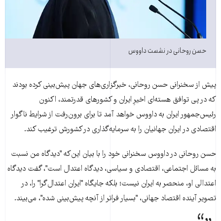
حسن روحانی در نشست داووس
پيش از سخنرانی حسن روحانی، خبرگزاری‌های جهان پيش‌بينی کرده بودند
که در پی توافق هسته‌ای اخيرِ ايران و کشورهای قدرتمند، اکنون
رئيس‌جمهور ايران به داووس خواهد آمد تا برای برون‌رفت از شرايط ناگوار
اقتصادی در ايران جهانيان را به سرمايه‌گذاری در کشورش ترغيب کند.
حسن روحانی در داووس سخنرانی خود را با بيان اين‌که "ديدگاه من نسبت
به مسائل اجتماعی، اقتصادی و سياسی، ديدگاه اعتدال است"، گفت ديدگاه
اعتدالی او، منحصر به ايران نيست؛ بلکه جايگاه "ايران اعتدال‌گرا" را، در
تصوير آينده اقتصاد جهانی، "بسيار فراتر از آنچه پيش‌بينی شده"، می‌بيند.