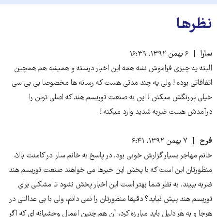
نظرها
سارا
۶ بهمن ۱۳۹۲، ۱۶:۳۹
البته یه چیزی فراموش نشه همه این اخبار درسته و همیشه هم همچین
اتفاقاتی بوده ! ولی یه چند مدتی هست که رسانه ها مخصوصا بی بی سی
خیلی پررنگش میکنن ! این به صنعت توریسم هند که اصلی ترین را
درآمدش هست ضربه شدید وارد میکنه !
فرح
۷ بهمن ۱۳۹۲، ۶:۴۱
خانم مهاجر بسیار گزارش خوبی بود. در پاسخ به خانم سارا در کامنت بالا،
منظورتان این است که با پخش این خبرها می خواهند صنعت توریسم هند
ضربه ببیند. به نظر شما بهتر است این اخبار پخش نشود تا مشکلی برای
توریسم هند پیش نیاید؟ دقیقا منظورتان را نمی دانم، ولی با بی عدالتی در
هرجا و به هر دلیل باید مبارزه کرد، آن هم چنین اعمال وحشیانه ای که اگر