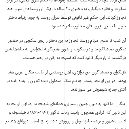
بیش از ده مرد، دوشنبه شب (بیستم ژانویه)، به حکم سران محلی، در برابر
سکوت و نظاره دیگران، به دختری ۲۰ ساله‌ در یکی از روستاهای شرق هند
تجاوز کردند. این حکم غیر قانونی توسط سران روستا به جرم ارتباط دختر
جوان با پسری از روستای مجاور صادر شده بود.
آن شب تا صبح، مردم روستا تجاوز به این دختر را روی سکویی در حضور
دیگران تماشا کردند و در سکوت و بدون هیچگونه اعتراضی به خانه‌هایشان
بازگشتند تا بار دیگر تائید کنند که نسبت به زنان بی‌رحم هستند.
بازیگران و تماشاگران این تراژدی، اهل روستایی از ایالت بنگال غربی هند
بودند. در این ایالت، رسمی به نام ساتی متداول بوده که زن را زنده زنده در
آتش جنازه شوهرش می سوزاندند.
بنگال اما تنها به دلیل چنین رسم بی‌رحمانه‌ای شهرت ندارد. این ایالت به
این دلیل که افرادی همچون رابیند رانات تاگور (۱۹۴۱-۱۸۶۱)، فیلسوف و
ادیب مشهور و برنده جایزه نوبل را پرورش داده، زبانزد است. درواقع هند پر