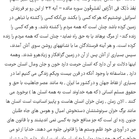
بَعْدَ ذَلِکَ فِی الأَرْضِ لَمُسْرِفُونَ سوره مائده – آیه ٣٢ از اين رو بر فرزندان
اسرائيل نوشتيم كه هر كه كسى را بكشد بى‏آنكه كسى را كشته يا تباهى در
زمين كرده باشد چنان است كه همه مردم را كشته باشد. و هر كه كسى را
زنده كند- از مرگ برهاند يا به حق راه نمايد- چنان است كه همه مردم را زنده
كرده است. و هر آينه فرستادگان ما با نشانه‏هاى روشن سوى آنان آمدند،
سپس بسيارى از آنان پس از آن در زمين گزافكار و زياده‏رو شدند. وهمه
اینها دلالت بر آن دارد که انسان حرمت دارد خون و جان ومال انسان حرمت
دارد , متاسفانه با وجود آنکه در قرن بیست ویکم زندگی می کنیم اما در
بسیاری از نقاط جهان و در کشور ما ایران , به مانند عصر جاهلیت با حق و
حقوق مسلم انسانی ( که هبه خداوند است به همه انسان ها ) برخورد می
کنند . الان زمان , زمان خزان انسان هاست و پاییز انسانیت است انسان ها
مانند برگ خزان سرنوشتشان دستخوش امیال و هوس های جاه طلبان
جنون زده ای است که جز منافع خود به کسی نمی اندیشند و با قانون های
من در آوردی خود ظلم وستم ها را قانونی جلوه می دهند. خدایا از تو می