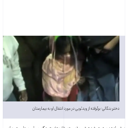
دختر بنگالی؛ برگرفته از ویدئویی در مورد انتقال او به بیمارستان