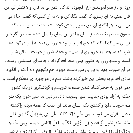
رود. و باز امیراامومنین (ع) فرموده اند که: انظر الی ما قال و لا تنظر الی من
قال یعنی به آن چیزی که گفت نگاه کن و نه به آن کسی که گفت. حالا بی
بی سی با هر انگیزه ای این خبر را پخش کرده باشد حقیقت آن است که
حقوق مسلم یک عده از انسان ها در این میان پایمال شده است و اگر خبر
بی بی سی کمک کند که حق این زنان و دختران بی پناه به آنان بازگردانده
شود که عبارت از برخورداری از امنیت و حفظ شان و حرمت انسانی شان
است و متجاوزان به حقوق اینان مجازات گردند و به سزای عملشان برسند ,
در آن صورت باید به بی بی سی دست مریزاد هم بگوییم ولو آنکه با انگیزه
مادی اقدام به پخش این خبر کرده باشد. ظلم در هر چهره ای محکوم است و
نمی توان به خاطر کساد شدن صنعت توریسم و گردشگری در یک کشور
حکم به آزاد بودن جنایت علیه بشریت داد. در دین ما حتی خون یک نفر
هم حرمت دارد و کشتن یک انسان مانند آن است که همه مردم را کشته
باشی , قرآن می فرماید مِنْ أَجْلِ ذَلِکَ کَتَبْنَا عَلَی بَنِی إِسْرَائِیلَ أَنَّهُ مَن قَتَلَ
نَفْسًا بِغَیْرِ نَفْسٍ أَوْ فَسَادٍ فِی الأَرْضِ فَکَأَنَّمَا قَتَلَ النَّاسَ جَمِیعًا وَمَنْ أَحْیَاهَا
فَکَأَنَّمَا أَحْیَا النَّاسَ جَمِیعًا وَلَقَدْ جَاء تْهُمْ رُسُلُنَا بِالبَیِّنَاتِ ثُمَّ إِنَّ کَثِیرًا مِّنْهُم