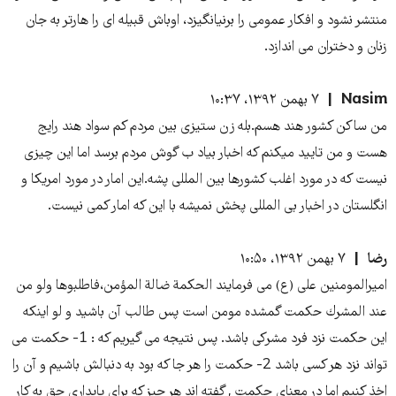
منتشر نشود و افکار عمومی را برنیانگیزد، اوباش قبیله ای را هارتر به جان
زنان و دختران می اندازد.
Nasim
۷ بهمن ۱۳۹۲، ۱۰:۳۷
من ساکن کشور هند هسم.بله زن ستیزی بین مردم کم سواد هند رایج
هست و من تایید میکنم که اخبار بیاد ب گوش مردم برسد اما این چیزی
نیست که در مورد اغلب کشورها بین المللی پشه.این امار در مورد امریکا و
انگلستان در اخبار بی المللی پخش نمیشه با این که امار کمی نیست.
رضا
۷ بهمن ۱۳۹۲، ۱۰:۵۰
امیرالمومنین علی (ع) می فرمایند الحكمة ضالة المؤمن،فاطلبوها ولو من
عند المشرك حکمت گمشده مومن است پس طالب آن باشید و لو اینکه
این حکمت نزد فرد مشرکی باشد. پس نتیجه می گیریم که : 1- حکمت می
تواند نزد هر کسی باشد 2- حکمت را هر جا که بود به دنبالش باشیم و آن را
اخذ کنیم اما در معنای حکمت , گفته اند هر چیز که برای پایداری حق به کار