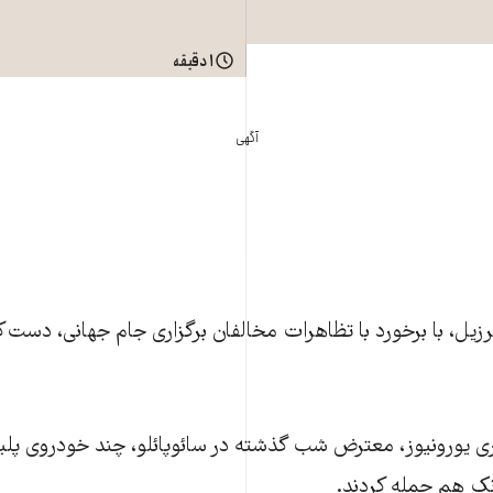
۱ دقیقه
آگهی
ی یورونیوز، معترض شب گذشته در سائوپائلو، چند خودروی پلی
نک هم حمله کردند.