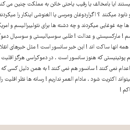
ستند ایا بامخالف یا رقیب یاحتی خائن به مملکت چنین می کنن
 نابود میکنند ؟ اگراردوغان ومرسی یا الغنوشی اینکار را میکردن
ها چه غوغایی میکردند و چه دشنه ها برای نئولیبرالیسم و امریک
یسم ! مارکسیستی و عدالت ! طلبی سوسیالیستی و سوسیال دموک
 همه انها ساکت اند ! این خبر سانسور است ! مثل خبرهای انقل
سم پوتینیستی که هنوز سانسور است . در دموکراسی هرگز اقلیت ر
اعدام نمی کنند ! سانسور هم نمی کنند ! به همن دلیل کسی که 
تواند اکثریت شود . مادام العمر نداریم ! رسانه ها نظر اقلیت 
کم !