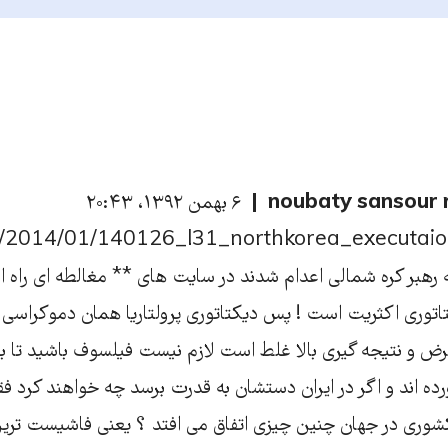
noubaty sansour 
۶ بهمن ۱۳۹۲، ۲۰:۴۳
d/2014/01/140126_l31_northkorea_executaio
هبر کره شمالی اعدام شدند در سایت های ** مغالطه ای راه اند
توری اکثریت است ! پس دیکتاتوری پرولتاریا همان دموکراس
رض و نتیجه گیری بالا غلط است لازم نیست فیلسوف باشید تا بف
ورده اند و اگر در ایران دستشان به قدرت برسد چه خواهند کرد ف
 کشوری در جهان چنین چیزی اتفاق می افتد ؟ یعنی فاشیست تری