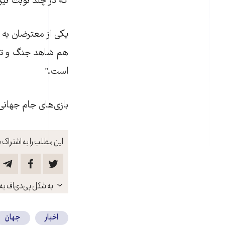
که در چند نوبت ن
یکی از معترضان به ی
هم شاهد جنگ و تظا
است."
بازی‌های جام جهانی 
این مطلب را به اشتراک ب
باز
به شکل پی‌دی‌اف به 
کنید
اخبار
جهان