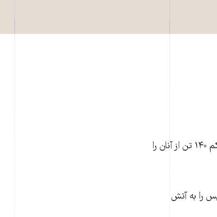
پلیس ضد شورش برزیل، با برخورد با تظاهرات مخالفان برگزاری جام جهانی، دست‌کم ۱۴۰ تن از آنان را
س را به آتش