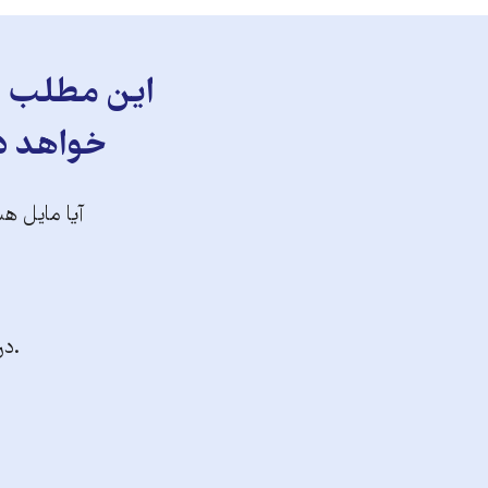
این مطلب را
خواهد دا
آیا مایل هس
.در