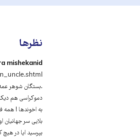
نظرها
ra mishekanid
n_uncle.shtml
.بستگان شوهر عمه ر
دموکراسی هم دیکتا
به اخوندها ! همه ف
بلایی سر جهانیان ا
بپرسید ایا در هیچ