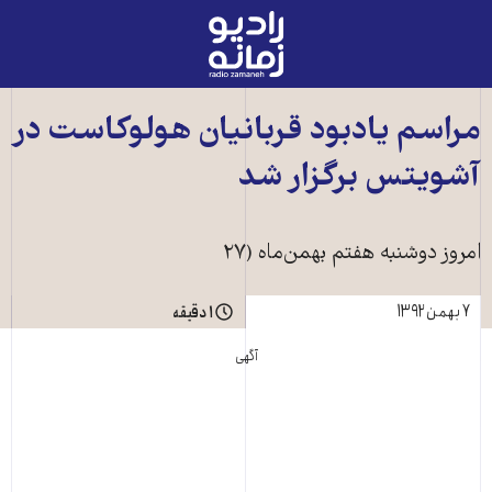
رادیو
زمانه
-
به
مراسم يادبود قربانيان هولوکاست در
صفحه
آشويتس برگزار شد
اصلی
امروز دوشنبه هفتم بهمن‌ماه (۲۷
۷ بهمن ۱۳۹۲
۱ دقیقه
آگهی