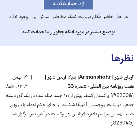
.در حال حاضر امکان دریافت کمک مخاطبان ساکن ایران وجود ندارد
توضیح بیشتر در مورد اینکه چطور از ما حمایت کنید
نظرها
آرمان شهر | Armanshahr| بنیاد آرمان شهر |
۱۴ بهمن
هفت روزنامه بین المللی- شماره 33
۱۳۹۲، ۸:۵۶
[&#8230;] پاکستان کشف بیش از ۱۰۰ جسد مثله شده در یک گور دسته
جمعی در ایالت بلوچستان آمریکا شکایت از اجرای حکم اعدام با دارویی
جدید لهستان مراسم یادبود قربانیان هولوکاست در آشویتس برگزار شد
[&#8230;]