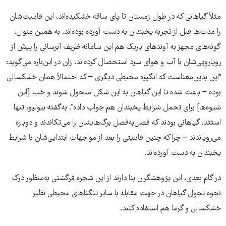
مثلاً گیاهانی که در طول زمستان تا پای ساقه خشکیده‌اند، این قابلیت‌شان
را مدت‌ها قبل از تجربه یخبندان به دست آورده‌ بوده‌اند. به همین منوال،
گونه‌های مجهز به آوندهای باریک هم این سامانه ظریف آبرسانی را پیش از
رویارویی‌شان با آب و هوای سرد استحصال کرده‌اند. زان در این‌باره می‌گوید:
"این بدین‌معناست که انگیزه محیطی دیگری – که احتمالاً همان خشکسالی
بوده – باعث شده تا این گیاهان به این شکل متحول شوند و خب [این
شیوه‌ها] برای تحمل شرایط یخبندان هم جواب داده". به‌گفته بیولیو، تنها
استثنا، گیاهانی بودند که فصل‌به‌فصل برگ‌هایشان را می‌تکاندند و دوباره
می‌رویاندند – چراکه چنین قابلیتی را بعد از مواجهات ابتدایی‌شان با شرایط
یخبندان به دست آورده‌اند.
در گام بعدی، این پژوهشگران بنا دارند از این شجره فرگشتی‌ به‌منظور درک
نحوه تحول گیاهان در جهت مقابله با سایر تنگناهای محیطی نظیر
خشکسالی و گرما هم استفاده کنند.