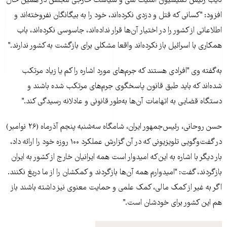
نايب رئيس کميسيون امنيت ملی و سياست خارجی مجلس در همين حال
افزود: "کسانی که قتل و دزدی نکرده‌اند، خود را به بيگانگان نفروخته‌اند و
اطلاعاتی از کشور را در اختيار آن‌ها قرار نداده‌اند، جاسوسی نکرده‌اند، باب
همکاری با اسرائيل باز نکرده‌اند واقعا مشکلی برای بازگشت به کشور ندارند."
به‌گفته وی "افرادی هستند که جرم‌های مورد اشاره را کم يا زياد مرتکب
شده‌اند که بايد طبق قانون پاسخگوی جرم‌های مرتکب شده باشند و
دستگاه قضايی به اتهامات آن‌ها به‌طور قانونی و عادلانه رسيدگی کند."
حسن روحانی، رئیس‌جمهور ایران، شامگاه سه‌شنبه پنجم آذرماه (۲۶ نوامبر)
در گفت‌وگویی تلویزیونی که در آن گزارش عملکرد ۱۰۰ روزه خود را ارائه داد،
بار دیگر با اشاره به این‌که امیدوار است همه ایرانیان خارج از کشور به ایران
بازگردند، گفت: "امیدوارم همه آن‌ها بازگردند و کمکشان را از ما دریغ نکنند.
اگر به غیر از کمک مالی، کمک علمی و حمایت معنوی نیز داشته باشند باز
هم این کشور برای خودشان است."