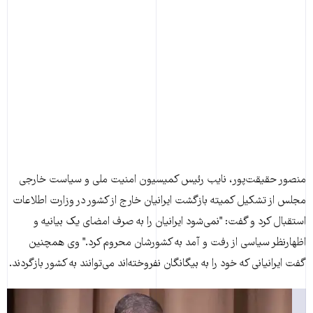
منصور حقيقت‌پور، نايب رئيس کميسيون امنيت ملی و سياست خارجی
مجلس از تشکيل کميته بازگشت ايرانيان خارج از کشور در وزارت اطلاعات
استقبال کرد و گفت: "نمی‌شود ايرانيان را به صرف امضای يک بيانيه و
اظهارنظر سياسی از رفت و آمد به کشورشان محروم کرد." وی همچنين
گفت ايرانيانی که خود را به بيگانگان نفروخته‌اند می‌توانند به کشور بازگردند.