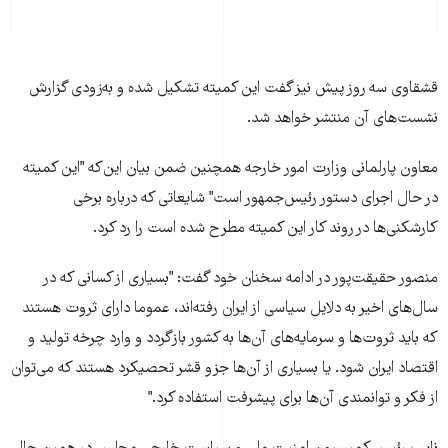
قشقاوی سه روز پيش نيز گفت اين کميته تشکيل شده و به‌زودی گزارش
نشست‌های آن منتشر خواهد شد.
معاون پارلمانی وزارت امور خارجه همچنين ضمن بيان اين‌که "اين کميته
در حال اجرای دستور رئيس‌جمهور است" شايعاتی که درباره برخی
کارشکنی‌ها در روند کار اين کميته مطرح شده است را رد کرد.
منصور حقيقت‌پور در ادامه سخنان خود گفت: "بسياری از کسانی که در
سال‌های اخير به دلايل سياسی از ايران رفته‌اند، عموما دارای ثروت هستند
که بايد ثروت‌ها و سرمايه‌های آن‌ها به کشور بازگردد و وارد چرخه توليد و
اقتصاد ايران شود. يا بسياری از آن‌ها جزو قشر تحصيکرد هستند که می‌توان
از فکر و توانمندی آن‌ها برای پيشرفت استفاده کرد."