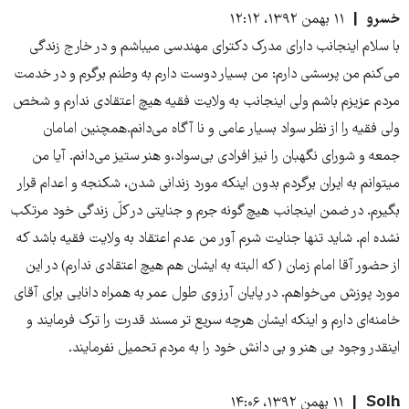
خسرو
۱۱ بهمن ۱۳۹۲، ۱۲:۱۲
با سلام اینجانب دارای مدرک دکترای مهندسی‌ میباشم و در خارج زندگی‌
می‌کنم من پرسشی دارم: من بسیار دوست دارم به وطنم برگرم و در خدمت
مردم عزیزم باشم ولی‌ اینجانب به ولایت فقیه هیچ اعتقادی ندارم و شخص
ولی‌ فقیه را از نظر سواد بسیار عامی‌ و نا آگاه می‌دانم.همچنین امامان
جمعه و شورای نگهبان را نیز افرادی بی‌سواد،و هنر ستیز می‌دانم. آیا من
میتوانم به ایران برگردم بدون اینکه مورد زندانی شدن، شکنجه و اعدام قرار
بگیرم. در ضمن اینجانب هیچ گونه جرم و جنایتی در کلّ زندگی‌ خود مرتکب
نشده ام. شاید تنها جنایت شرم آور من عدم اعتقاد به ولایت فقیه باشد که
از حضور آقا امام زمان ( که البته به ایشان هم هیچ اعتقادی ندارم) در این
مورد پوزش می‌خواهم. در پایان آرزوی طول عمر به همراه دانایی برای آقای
خامنه‌ای دارم و اینکه ایشان هرچه سریع تر مسند قدرت را ترک فرمایند و
اینقدر وجود بی‌ هنر و بی‌ دانش خود را به مردم تحمیل نفرمایند.
Solh
۱۱ بهمن ۱۳۹۲، ۱۴:۰۶