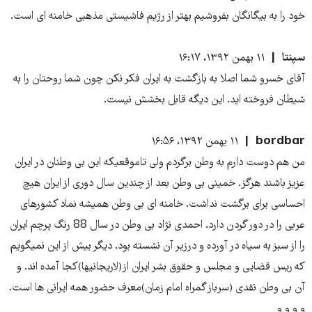
خود را به بیگانگان بفروشیم بهتر از رژیم فاشیستی مذهبی خامنه ای است.
سپنتا
۱۱ بهمن ۱۳۹۲، ۱۶:۱۷
آقای خسرو شما اصلا به بازگشت به ایران فکر نکن چون شما روحتان را به
شیطان فروخته اید. این دیگه قابل بخشش نیست.
bordbar
۱۱ بهمن ۱۳۹۲، ۱۶:۵۶
من هم دوست دارم به وطن برگردم ولی تاموقعیکه این بی وطنان در ایران
عزیز باشند هرگز. خمینی بی وطن بعد از چندین سال دوری از ایران هیچ
احساسی برای برگشت نداشت. خامنه ای بی وطن همیشه نماد کشورهای
عربی را در دور گردن دارد. احمدی نژاد بی وطن در سال 88 رنگ پرچم ایران
را از سبز به سیاه در آورده و درزیر آن نشسته بود. دیگر بیش از این نمیگویم
که ریس قضایی و مجلس و حقوق بشر ایران از(لاریجانیها)کجا آمده اند. و
آن بی وطن نقدی (سرباز گمراه امام زمان)معرف حضور همه ایرانی ها است.
و و و و