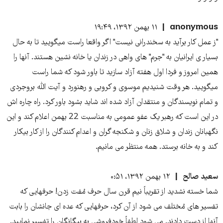
anonymous
۱۱ بهمن ۱۳۹۲، ۱۹:۴۹
"ز عمل کار برآید به سخندرانی نیست" اگر واقعا راست میگویید تا به حال
بسیار ی ایرانیان به "جرم" های واهی در زندان یا خانه نشین هستند. آنها را
همین امروز و فردا اول هفته آزاد سازید تا باور شود که شما راست
میگویید. هر وقت شنیدیم موسوی و کروبی و رهنورد و آیت الله بروجردی
و تمام نویسندگان و منتقدان آزاد شده اند شاید بشود باور کرد. راه چاره اش
در این است که رهبر یک عفو عمومی به مناسبت 22 بهمن اعلام کند و این
نگهبانان زندان و شلاق زنان و شکنجه گران و اعدام کنندگان را از کار بیکار
کند و به خانه برستد. همه منتظر می مانیم.
سعید صالح
۱۲ بهمن ۱۳۹۲، ۰:۵۱
شما خسته نشدید از تقریباً نیم قرن سال حرف مُفت زدن! حرفهایی که
تفسیر های مُختلف می شود از آن کرد، حرفهایی که عده ای جانشان را بابت
آنها از دست دادند. می شود لطفاً خودفروشی به بیگانگان را تفسیر نمایید.