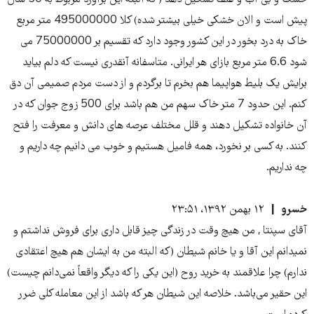
خشک و بی آب و علف تشکیل دهد ( که البته این برآورد مربوط به 50 سال
پیش است و الان خشکی خیلی بیشتر شده) کلا 495000000 متر مربع
خاک به درد بخور در این کشور وجود دارد که تقسیم بر 75000000 می
شود 6.6 متر مربع بازای هر ایرانی. متاسفانه آنقدری نیست که دلم بیاید
برایش یک بلیط هواپیما هم بخرم تا برگردم و از دست مردم صمیمی آن دق
کنم. این حدود 7 متر خاک سهم من هم باشد برای 500 زوج جوان که در
آن خانواده تشکیل دهند و قلل مختلف عرصه های دانش و معرفت را فتح
کنند. به کسی بر نخورد، همه فامیل هستیم و خوب می دانیم چه داریم و
چه نداریم.
خسرو
۱۲ بهمن ۱۳۹۲، ۲۳:۵۱
آقای سپنتا , من هیچ وقت در زندگی‌ چیز قابل داری برای فروش نداشتم و
نمیدانم این آقا و یا خانم شیطان (که البته من به ایشان هم هیچ اعتقادی
ندارم) چرا علاقمند به خرید روح (این یکی‌ را که دیگر واقعاً نمی‌دانم چیست)
این حقیر می‌باشد. خلاصه این شیطان هر که باشد از این معامله کلی‌ ضرر