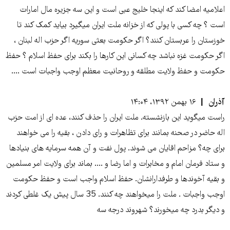
اعلامیه امضا کند که اینجا خلیج عبی است و این سه جزیره مال امارات
است ؟ چه کسی با پولی که از خزانه ملت ایران میگیرد بیاید کمک کند تا
خوزستان را عربستان کنند؟ اگر حکومت بعثی سوریه اگر حزب اله لبنان ،
اگر حکومت غزه نباشد چه کسانی این کارها را بکند برای حفظ اسلام ؟ حفظ
حکومت و حفظ ولایت مطلقه و روحانیت معظم اوجب واجبات است ....
آذران
۱۶ بهمن ۱۳۹۲، ۱۴:۰۴
راست میگوید این بازنشسته. ملت ایران را حذف کنند، عده ای از امت حزب
اله حاضر در صحنه بمانند برای تظاهرات و رای دادن ، بقیه را می خواهند
برای چه؟ مزاحم اقایان می شوند. پول نفت و آن همه سرمایه های بنیادها
و ستاد فرمان امام و مخابرات و اما رضا و .... بماند برای ولایت امر مسلمین
و بقیه آخوندها و طرفدارانشان. حفظ اسلام واجب است و حفظ حکومت
اوجب واجبات . ملت را میخواهند چه کنند. 35 سال پیش یک غلطی کردند
و دیگر بدرد چه میخورند؟ شهروند درجه سه