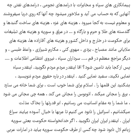
پیمانکاری های سپاه و مخابرات با درامدهای نجومی ، درامدهای نفتی چه
آنهایی که به حساب می آید و ملاخور میشود چه آنها که روی دریا میفروشند
و معلوم نیست به کجا میرود ، هزینه های غزه ، هزینه های ساخت گنبدها و
گلدسته های طلا و حرم و بارگاه و ... در عراق و سوریه و هزینه های تبلیغات
برای حکومت در خارج و داخل کشور و هزینه های آقازاده ها، هزینه های
ملایانی مانند مصباح ، یزدی ، مهوی کنی ، مکارم شیرازی ، واعظ طبسی ، و
دیگر مراجع معظم در قم ،.... سرداران سپاه ، نیروی انتظامی اطلاعات و ....
پس از کجا باید تامین شود؟ اقا اینقدر مردم مردم نگویید. اینقدر سیاه
نمایی نکیند، سفید نمایی کنید . اینقدر در باره حقوق مردم ننویسید ،
بشکنید این قلمها را . اسلام برای شما خوب است ، برای شما خانه می سازد
، برق را مجانی میکند ، اتوبوس را مجانی می کند ، همه چی مجانی می شود
، ما شما را به مقام انسانیت می رسانیم ، ابر قدرتها را بخاک مذلت
میکشانیم ، اسرائیل را نابود می کنیم تا عربها با خیال آسوده بیایند سراغ
ایران . اینقدر ایران ایران نگویید ، اگر خدانخواسته حکومت بعثی سوریه
زبانم لال نابود شود چه کسی از طرف حکومت سوریه بیاید در امارات عربی