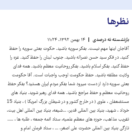
نظرها
بازنشسته نه درصدی
۱۴ بهمن ۱۳۹۲، ۱۱:۲۴
آقاجان اینها مهم نیست. بفکر سوریه باشید. حکوت بعثی سوریه را حفظ
کنید. در فکر سید حسن نصراله باشید. جنوب لبنان را حفظ کنید. غزه را
حفظ کنید. بفکر اسلام باشید. بفکر روحانیت معظم باشید. همه فدای
ولایت مطلقه باشید. حفظ حکومت اوجب واجبات است. آقا حکومت
بعثی سوریه دارد از دست میرود شما بفکر مردم ایران هستید؟ بفکر حفظ
روحانیت معظم و حفظ مراجع باشید. همه فدای رهبر شوید. بنیاد های
مستضعفان ، علوی ( در خارج کشور و در شیطان بزرگ امریکا ) ، بنیاد 15
خرداد ، شهید، بنیاد بین المللی قدیر، ...شیعه، بنیاد بین المللی اهل بیت،
تقریب مذاهب، حوزه های معظم علمیه، ستاد ائمه جمعه ، طلبه ها ، .....
تازگی بنیاد بین المللی حضرت علی اصغر، ... ، ستاد فرمان امام و