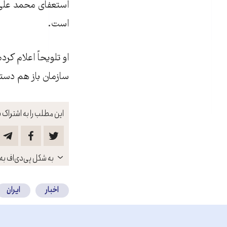
استعفای محمد علی ن
است.
او تلویحاً اعلام ک
سازمان باز هم دس
این مطلب را به اشتراک ب
باز
به شکل پی‌دی‌اف به 
کنید
اخبار
ایران