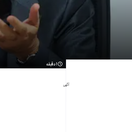
۱ دقیقه
آگهی