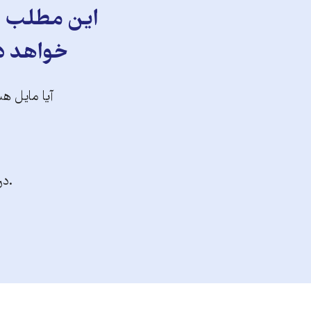
این مطلب را
خواهد دا
آیا مایل هس
.در