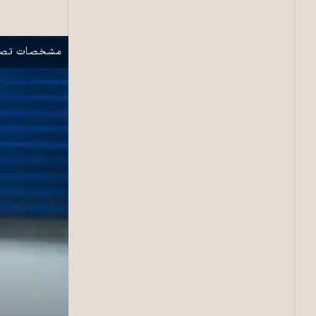
مهدی حجت: «سا
نمایش
مشخصات تصو