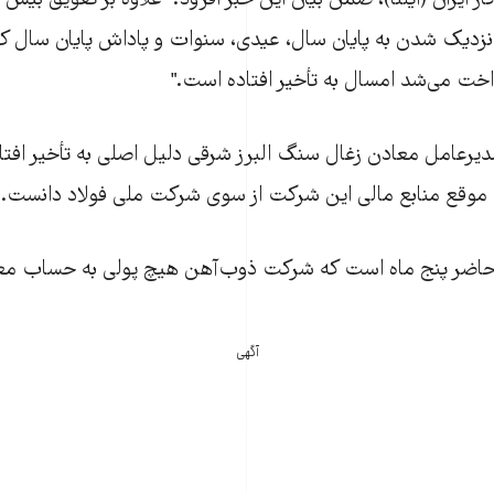
ار ايران (ايلنا)، ضمن بيان اين خبر افزود: "علاوه بر تعويق بيش 
ه نزديک شدن به پايان سال، عيدی، سنوات و پاداش پايان سال کار
اخت می‌شد امسال به تأخير افتاده است."
ديرعامل معادن زغال سنگ البرز شرقی دليل اصلی به تأخير افتا
 موقع منابع مالی اين شرکت از سوی شرکت ملی فولاد دانست.
 حاضر پنج ماه است که شرکت ذوب‌آهن هيچ پولی به حساب مع
آگهی