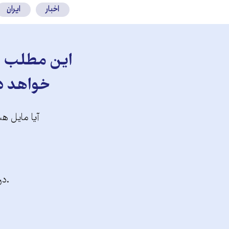
اخبار
ایران
این مطلب را
خواهد دا
آیا مایل هس
.در