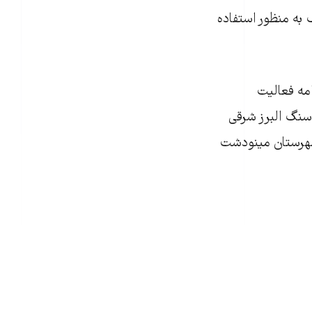
 به منظور استفاده
ز و از سال ۱۳۵۱ به موازات ادامه فعاليت
سنگ البرز شرقی
شهرستان مينودشت