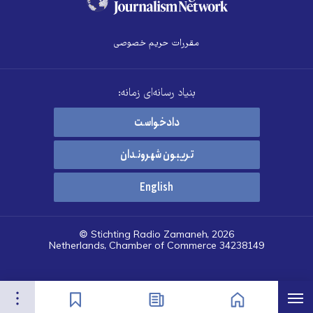
مقررات حریم خصوصی
بنیاد رسانه‌ای زمانه:
دادخواست
تریبون شهروندان
English
© Stichting Radio Zamaneh, 2026
Netherlands, Chamber of Commerce 34238149
هرست
تنظیمات
صفحه نخست
اخبار
نشان‌گذاشته‌ها