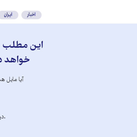
کنید
اخبار
ایران
این مطلب را
خواهد دا
آیا مایل هس
.در