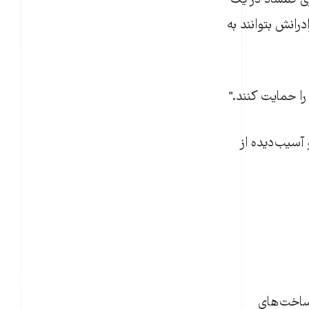
رزی گمشاد در يک
برادرانش بتوانند به
را حمايت کنند."
نشين و آسيب‌ديده از
رساخت‌های