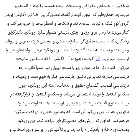
شخصی و اجتماعی مفروض و مشخص‌شده هستند، ثابت و نامتغییر
می‌سازد. همان‌طور که الوین گولدنر گفته، مطلق‌گراییِ اخلاقی «کارش بُریدنِ
گره‌ی کورِ شَک و تردید است»، تمام شک‌ها و اضطراب‌ها را جارو می‌کند و
کنار می‌زند تا راه را برای رژه‌ی ارتشِ دُرُستی هموار سازد. رویکردِ تکثرگرای
رادیکال، که با سنتِ مطلق‌گرا تمایزاتِ جدی و عمیقی دارد، تجربی و موقت
و بی‌انتها و نسبت به آینده گشوده است. این رویکرد برخی مولفه‌های‌اش را
از سنتِ لیبرترینی
[3]
گرفته (به‌ویژه آن نگرشی را که «سکس-مثبت»
می‌توان نام داد)، اما در مواردِ زیر با سنتِ لیبرال نیز اشتراکاتی دارد:
بازشناسیِ نیاز به تمایزاتی دقیق، بازشناسیِ نیاز به فهمِ معنا و زمینه، و
بازشناسیِ اهمیتِ گفتمانِ حقوق و انتخاب. البته این رویکرد، چون
سکسوآلیته‌ها را تولیدِ اجتماعی می‌داند و سکسوآلیته‌ها را قرارگرفته در
روابطِ متنوعِ قدرت می‌داند، از هر دوی آن سنت‌ها متفاوت می‌شود.
بنابراین، هدفِ این رویکرد آن است که رهنمون‌هایی برای تصمیم‌گیری
فراهم کند، نه این‌که ارزش‌های مطلقِ تازه‌ای فراهم کند. این رویکرد
وسوسه‌ی «اخلاقِ رادیکال» را ندارد. بل، تاکیدش را بر سزاواریِ انتخاب و