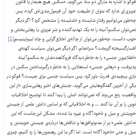
فوکو با اشاره به مارکی دو ساد می‌گوید، «سکس هیچ هنجار یا قانونِ
غریزی‌ای ندارد که بتوان از طبیعتِ خودِ آن فرمول‌بندی‌اش کرد»، پس
چه‌طور می‌توانیم رفتارِ شایسته و ناشایسته را مشخص کرد؟ اگر دیگر
نمی‌توان سکسوآلیته را نه یک تهدیدکننده و شرِ غریزی یا رهایی‌بخش و
خوب دانست، چه‌طور می‌توان از چاله‌ی اخلاق‌گرایی و چاهِ لیبرتینیسمِ
[1]
افسارگسیخته گریخت؟ سرانجام، اگر دیگر نمی‌توان سیاستِ کهنه‌ی
«انقلابیونِ جنسی» را به خاطرِ دیدگاهِ فروکاهنده‌شان به سکسوآلیته
پذیرفت، و «رهاییِ جنسی» استعلایی را به خاطر درگیرساختنِ سکس در
بازیِ پیچیده‌ی قدرتْ باور کرد، پس سیاستِ جنسی برای چیست؟ فوکو در
یکی از آخرین گفتگوهایش می‌گوید، جنبش‌های اخیرِ رهایی‌سازی «از این
واقعیت رنج می‌برند که نمی‌توانند اصلی را پیدا کنند تا توضیحِ اخلاقیاتِ
نوین را بر آن بنا کنند ... و نه اخلاقیاتی که بر اساسِ دانشِ علمی از چیستیِ
خویشتن و میل و ناخودآگاه و غیره بنا شده». مشکل این‌جاست که این
«دانشِ علمی» پر از عدم‌توافق‌ها و تناقض‌ها درباره‌ی چیستیِ خویشتن و
میل و حتی «ناخودآگاه» است. اما اگر ما این رهنمون‌ها را رد کنیم، چیزی