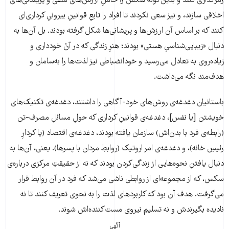
رمزگذاری کنند و بدین‌گونه سکس را حاملِ ارزش‌های منفی و پریشانی‌های
اخلاقی سازند، و نیز سعی نکردند تا افراد را تابعِ قوانینِ بیرونیِ کرداری‌ای
کنند که بر اساس آن ارزش‌ها و پریشانی‌ها شکل گرفته بودند. بل آن‌ها به
دنبال «زیبایی‌شناسیِ هستی» بودند؛ هنرِ زندگی که در آنْ خودداری و
زیاده‌روی به تعادل می‌رسید و خودانضباطی نیز لذت‌ها را به‌سامان و
هدف‌مند نگه می‌داشت.
باستانیان دغدغه‌ی روش‌های خود-آگاهی را داشتند، دغدغه‌ی تکنیک‌های
خویشتن [یا نفس]، دغدغه‌ی قوانینِ کرداری که حولِ مسائلِ مصرف-تن
(رابطه‌ی فرد با بدن‌اش) سازمان یافته بودند، دغدغه‌ی اقتصاد (یا کردارِ
رئیسِ خانه)، و دغدغه‌ی امر اروتیک (روابطِ مردان با پسرها). یعنی، آن‌ها به
دنبال یافتنِ نحوه‌هایی از زندگی‌کردن بودند که نه از حقیقتِ مرکزی درباره‌ی
سکس، که از مجموعه‌ای از روابطی ناشی می‌شد که فرد در آن روابط قرار
می‌گرفت. هدف آن بود که کاربردهای لذت را به نحوی تعریف کنند تا نه
نادیده بگیرندش و نه تسلیمِ نیروی مست‌کننده‌اش شوند.
آگهی