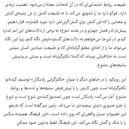
طبیعتِ روابطِ اجتماعی‌ای که در آنْ انتخابْ معنادار می‌شود، اهمیتِ زیادی
دارد. فوکو دارد ما را تشویق می‌کند تا نه طبیعتِ کنش را، بل زمینه‌ی کنش
و معنایی را که این کنش برای کنش‌گران‌اش دارد مورد قضاوت قرار دهیم.
پیش‌تر (در فصل چهارم و در بحثِ تنوع) به برخی از دلالت‌های این امر اشاره
کردم. در این‌جا می‌خواهم به دلالت‌های گسترده‌ترش نگاه کنم، زیرا این نگاه
می‌تواند ما را از اخلاقِ مطلق‌گرایانه‌ای که بر طبیعتِ بنیادینِ انسان مبتنی
است به اخلاقیاتی برساند که کاملا تکثرگرایانه است و مبتنی بر پذیرشِ
سلیقه‌های متنوع.
این رویکرد را در جاهای دیگر با عنوان «تکثرگراییِ رادیکال» توصیف کرده‌ام؛
تکثرگرایانه است چون کارش را با پیش‌فرضِ سلیقه‌ها و لذت‌ها و روابطِ
متنوع آغاز می‌کند؛ رادیکال است چون تصدیق‌کننده‌ی تنوع است و تنوع
را جزوِ ضروریِ دنیای پیچیده‌ی ما می‌داند. رابین نیز گفته است که به‌رغمِ
این تغییراتِ بسیار واقعی‌ای که روی داده است، «این فرهنگ همیشه سکس
را با شک و گمان نگاه می‌کند. این فرهنگْ فقط بدترین نمودِ ممکنِ