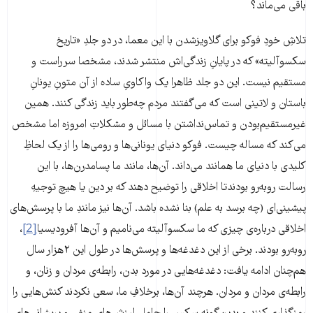
باقی می‌ماند؟
تلاشِ خودِ فوکو برای گلاویزشدن با این معما، در دو جلدِ «تاریخ
سکسوآلیته» که در پایانِ زندگی‌اش منتشر شدند، مشخصا سرراست و
مستقیم نیست. این دو جلد ظاهرا یک واکاویِ ساده از آن متونِ یونانِ
باستان و لاتینی است که می‌گفتند مردم چه‌طور باید زندگی کنند. همین
غیرمستقیم‌بودن و تماس‌نداشتن با مسائل و مشکلاتِ امروزه اما مشخص
می‌کند که مساله چیست. فوکو دنیای یونانی‌ها و رومی‌ها را از یک لحاظِ
کلیدی با دنیای ما همانند می‌داند. آن‌ها، مانند ما پسامدرن‌ها، با این
رسالت روبه‌رو بودندتا اخلاقی را توضیح دهند که بر دین یا هیچ توجیهِ
پیشینی‌ای (چه برسد به علم) بنا نشده باشد. آن‌ها نیز مانندِ ما با پرسش‌های
اخلاقی درباره‌ی چیزی که ما سکسوآلیته می‌نامیم و آن‌ها آفرودیسیا
[2]
،
روبه‌رو بودند. برخی از این دغدغه‌ها و پرسش‌‌ها در طول این ۲هزار سال
هم‌چنان ادامه یافت: دغدغه‌‌هایی در مورد بدن، رابطه‌ی مردان و زنان، و
رابطه‌ی مردان و مردان. هرچند آن‌ها، برخلافِ ما، سعی نکردند کنش‌هایی را