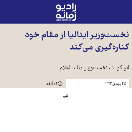
رادیو
زمانه
-
به
نخست‌وزير ايتاليا از مقام خود
صفحه
کناره‌گيری می‌کند
اصلی
انريکو لتا، نخست‌وزير ايتاليا اعلام
۲۵ بهمن ۱۳۹۲
۱ دقیقه
آگهی