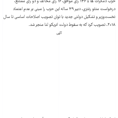
حزب دمکرات ها با ۱۳۶ رأی موافق، ۱۶ رأی مخالف و دو رأی ممتنع،
درخواست متئو رنتزی، دبير ۳۹ ساله اين حزب را مبنی بر عدم اعتماد
نخست‌وزير و تشکيل دولتی جديد با توان تصويب اصلاحات اساسی تا سال
۲۰۱۸، تصويب کرد که به سقوط دولت انريکو لتا منجر شد.
آگهی