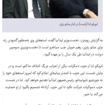
انريکو لتا (راست) در کنار متئو رنزی
به گزارش رويترز، نخست‌وزير ايتاليا گفت استعفای وی به‌منظور گشودن راه
برای متئو رنزی، رهبر جريان چپ ميانه‌رو است تا نخست‌وزيری سومين
دولت در ايتاليا طی يک سال را بر عهده گيرد.
انريکو لتا از حزب دمکرات، يکی از احزاب بزرگ ائتلاف حاکم، است و در
پايان نشست اين حزب با انتشار بيانيه‌ای اعلام کرد که امروز استعفای خود را
به جورجيو ناپوليتانو، رئيس‌جمهور ايتاليا تقديم خواهد کرد. لتا در نشست
حزب دموکرات شرکت نکرد تا اين حزب آزادانه تصميم بگيرد از او حمايت
می‌کند يا خير.