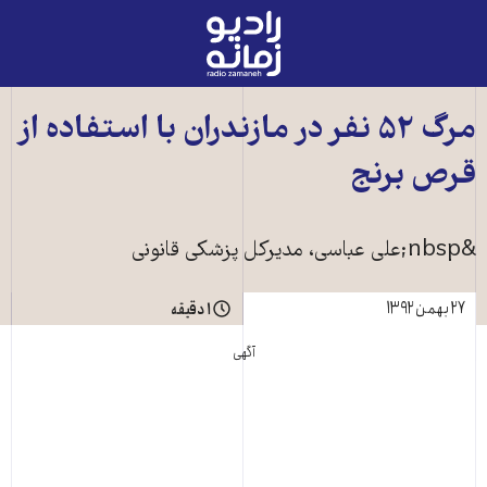
رادیو
زمانه
-
به
مرگ ۵۲ نفر در مازندران با استفاده از
صفحه
قرص برنج
اصلی
&nbsp;علی عباسی، مدير‌کل پزشکی قانونی
۲۷ بهمن ۱۳۹۲
۱ دقیقه
آگهی