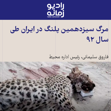
رادیو
زمانه
-
به
مرگ سيزدهمين پلنگ در ايران طی
صفحه
سال ۹۲
اصلی
فاروق سليمانی، رئيس اداره محيط