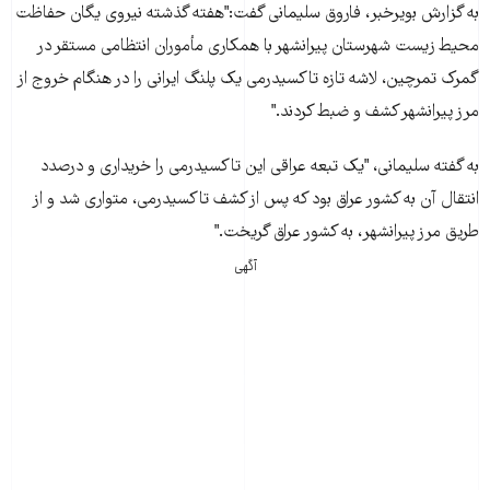
به گزارش بويرخبر، فاروق سليمانی گفت:"هفته گذشته نيروی يگان حفاظت
محيط زيست شهرستان پيرانشهر با همکاری مأموران انتظامی مستقر در
گمرک تمرچين، لاشه تازه تاکسيدرمی يک پلنگ ايرانی را در هنگام خروج از
مرز پيرانشهر کشف و ضبط کردند."
به گفته سليمانی، "يک تبعه عراقی اين تاکسيدرمی را خريداری و درصدد
انتقال آن به کشور عراق بود که پس از کشف تاکسيدرمی، متواری شد و از
طريق مرز پيرانشهر، به کشور عراق گريخت."
آگهی