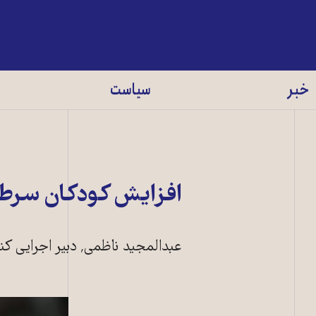
خبر
سیاست
افزايش کودکان سرطا
عبدالمجيد ناظمی٬ دبير اجرايی کنگره