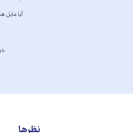
آیا مایل هس
.در
نظرها