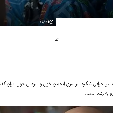
۱ دقیقه
آگهی
بدالمجيد ناظمی٬ دبير اجرايی کنگره سراسری انجمن خون و سرطان خون ايرا
و به رشد است.