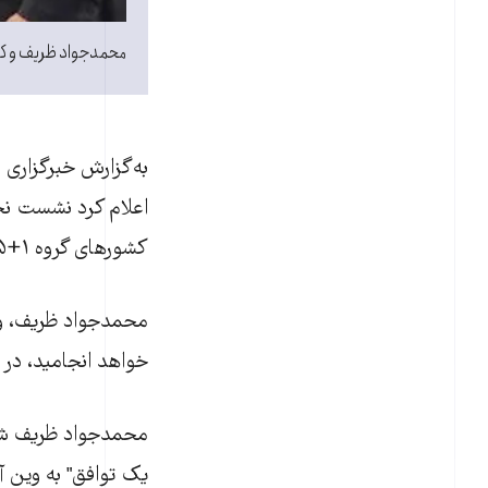
محمدجواد ظريف و کاتري
به‌گزارش خبرگزاری 
اعلام کرد نشست نخ
کشورهای گروه ۱+۵ به ریاست کاترین اشتون، تشکيل خواهد شد.
محمدجواد ظريف، وزي
خواهد انجاميد، در و
محمدجواد ظريف شب 
يک توافق" به وين 