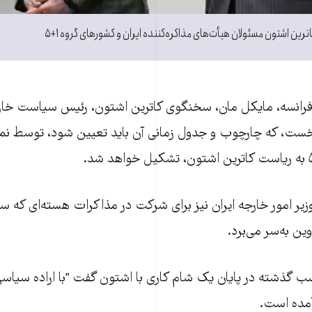
ن اشتون مسئولان هيأت‌های مذاکره‌کننده ايران و کشورهای گروه ۱+۵
فرانسه، مايکل مان، سخنگوی کاترين اشتون، رئيس سياست خارجی
ست، که چارچوب و جدول زمانی آن بايد تعيين شود، توسط نماین
ر امور خارجه ايران نيز برای شرکت در مذاکرات هسته‌ای که سه
ين به‌سر می‌برد.
گذشته در پایان یک شام کاری با اشتون گفت "با اراده سیاسی
آمده است.