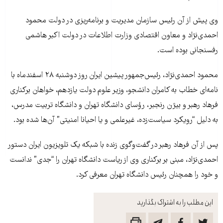
يش از آن رئيس سازمان مديريت و برنامه‌ريزی در دولت محمود
ی‌نژاد و معاون اقتصادی وزارت اطلاعات در دولت اکبر هاشمی
نجانی بوده است.
محمود احمدی‌نژاد، رئيس‌جمهور پيشين ايران روز دوشنبه ۲۸ اسفندماه با
‌ای خطاب به کامران دانشجو، وزير علوم دولت يازدهم، خواهان برکناری
د رهبر و بيژن رنجبر، رؤسای دانشگاه تهران و دانشگاه تربيت مدرس،
ليل “رويکرد سياست‌زده، غيرعلمی و يا احيانا امنيتی” آن‌ها شده بود.
ز آن فرهاد رهبر در گفت‌وگوی زنده با شبکه يک تلويزيون ايران دستور
ی‌نژاد، مبنی بر برکناری وی از رياست دانشگاه تهران را “جدی” ندانست
د را همچنان رئيس دانشگاه تهران معرفی کرد.
ن مطلب را به اشتراک بگذارید