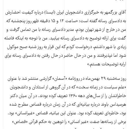
آقای بزرگمهر به خبرگزاری دانشجویان ایران (ایسنا) درباره کیفیت احضارش
به دادسرای رسانه گفته است: «ساعت ۱۲ و ۱۵ دقیقه ظهر روز پنجشنبه که
من در خارج از شهر تهران بودم، مدیر دادسرای رسانه با من تماس گرفت و
گفت برای ارائه توضیح به دادسرای رسانه بیایید. من با توجه به اینکه فاصله
زیادی با شهر داشتم، درخواست کردم که این قرار به روز شنبه صبح موکول
شود اما نپذیرفتند و من در حال حاضر در حال رفتن به دادسرای رسانه برای
ارایه توضیحات هستم.»
روز سه‌شنبه ۲۹ بهمن‌ماه در روزنامه «آسمان» گزارشی منتشر شد با عنوان
«علم سیاست در زمانه سخت» که در آن گروهی از استادان و دانشجویان
خاطراتشان را از سال‌های دهه ۱۳۶۰ تعریف کرده بودند. در آن میان دکتر
هرمیداس باوند درباره بیانیه‌ای که در آن زمان درباره قصاص مطرح شده
بود، خاطره‌ای تعریف کرده بود. عنوان این بیانیه، قصاص «غیرانسانی» بود.
برخی از رسانه‌ها صفت «غیر انسانی» را توهین به حکم قرآنی «قصاص»