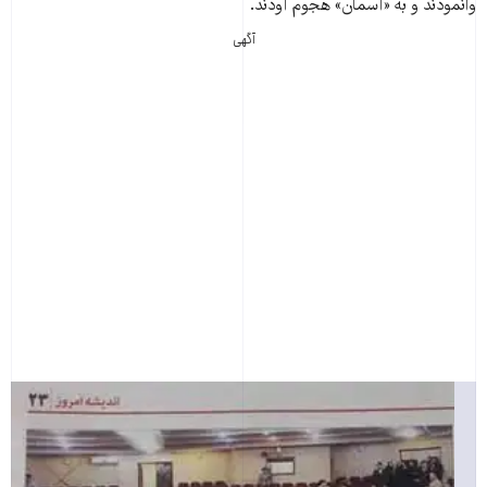
وانمودند و به «آسمان» هجوم آودند.
آگهی