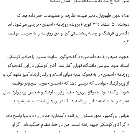
متن اصلاح شد که متأسفانه سهواً اعمال نشد.»
علاءالدین ظهوریان، دبیر هیئت نظارت بر مطبوعات خبر داده بود که
دوشنبه، ۵ اسفند (۲۴ فوریه) پرونده روزنامه «آسمان» بررسی می‌شود. اما
دادسرای فرهنگ و رسانه پیشدستی کرد و این روزنامه را به سرعت توقیف
کرد.
هجوم علیه روزنامه «آسمان» با گفت‌و‌گوی سایت مشرق با صادق کوشکی،
استاد علوم سیاسی دانشگاه تهران آغاز شد. آقای کوشکی در این گفت‌و‌گو
روزنامه «آسمان» را به تحرک علیه مبانی اسلام و رفتار ارتدادآمیز متهم کرد و
از وزیر ارشاد خواست که ترتیبی دهد که «آسمان» هرچه سریع‌تر توقیف
شود. او گفته بود: « توقع می‌رود حتماً وزارت ارشاد و شخص وزیر وارد عمل
بشوند و اجازه ندهند این روزنامه‌ هتاک در روزهای آینده منتشر شود.»
عباس بزرگمهر، مدیر مسئول روزنامه «آسمان» هم در راه دادسرا پاسخ داد:
«اگر آقای کوشکی جبهه رفته است، من در خط مقدم جنگیده‌ام. اگر او