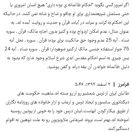
اگر امروز کسی بگوید "احکام ظالمانه ی برده داری" هیچ انسان امروزی یا
حتی مسلمان شریعتمداری برای او چاقو و شاخ و شانه نمی کشد. در حالیکه
این احکام به کرات و مرات در آیات قرآن و حدیث و روایت آمده اند. به
عنوان مثال: عدم امکان ازدواج برده و کنیز بدون اجازه مالک: قرآن . سوره
نساء . آیه 25 عدم وجود حق مالکیت برای برده: قرآن . سوره . نحل آیه
75 جواز استفاده جنسی مالک از کنیز شوهردار: قرآن . سوره نساء . آیه 24
پس چیزی به اسم احکام مقدس ابدی شرع اسلام وجود ندارد که بشود به
دلیل ظالمانه خواندن آن یقه دراند و کفن پوشید.
فرامرز
۲ اسفند ۱۳۹۲، ۵:۴۶
طالبان ایران از ترس شمشیر رو از رو بسته اند.ماهیت حکومت های
دیکتاتوری سانسور و ایجاد ترس و ارعاب و ازار خانواده های روزنامه نگاران
از طریق بیکار کردن انهاست.اینان درس خود را به خوبی از پوتین روسیه
اموخته اند.بهتر است بروند ضرغامی ملاویزیون رو به علت توهین به اقوام
دستگیر کنند