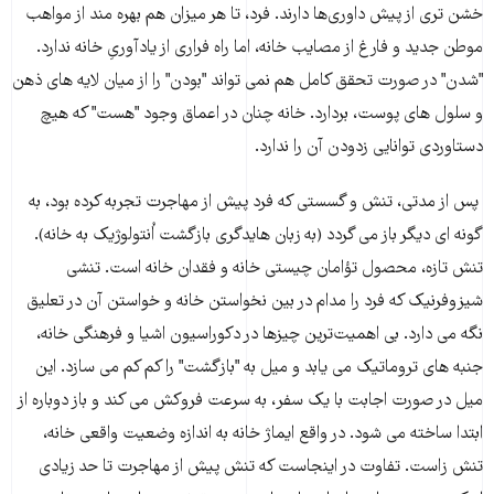
خشن ترى از پیش داورى‌ها دارند. فرد، تا هر میزان هم بهره مند از مواهب
موطن جدید و فارغ از مصایب خانه، اما راه فرارى از یادآورىِ خانه ندارد.
"شدن" در صورت تحقق کامل هم نمى تواند "بودن" را از میان لایه هاى ذهن
و سلول هاى پوست، بردارد. خانه چنان در اعماق وجود "هست" که هیچ
دستاوردى توانایى زدودن آن را ندارد.
پس از مدتى، تنش و گسستى که فرد پیش از مهاجرت تجربه کرده بود، به
گونه اى دیگر باز مى گردد (به زبان هایدگرى بازگشت اُنتولوژیک به خانه).
تنش تازه، محصول تؤامان چیستى خانه و فقدان خانه است. تنشى
شیزوفرنیک که فرد را مدام در بین نخواستن خانه و خواستن آن در تعلیق
نگه مى دارد. بى اهمیت‌ترین چیزها در دکوراسیون اشیا و فرهنگى خانه،
جنبه هاى تروماتیک مى یابد و میل به "بازگشت" را کم کم مى سازد. این
میل در صورت اجابت با یک سفر، به سرعت فروکش مى کند و باز دوباره از
ابتدا ساخته مى شود. در واقع ایماژ خانه به اندازه وضعیت واقعى خانه،
تنش زاست. تفاوت در اینجاست که تنش پیش از مهاجرت تا حد زیادى