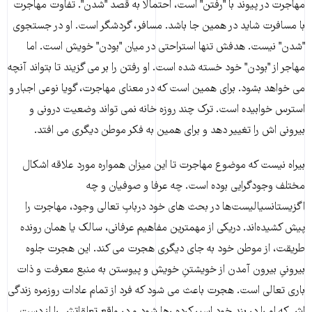
مهاجرت در پیوند با "رفتن" است، احتمالا به قصد "شدن". تفاوت مهاجرت
با مسافرت شاید در همین جا باشد. مسافر، گردشگر است. او در جستجوى
"شدن" نیست. هدفش تنها استراحتى در میان "بودن" خویش است. اما
مهاجر از "بودن" خود خسته شده است. او رفتن را بر مى گزیند تا بتواند آنچه
مى خواهد بشود. براى همین است که در معناى مهاجرت، گویا نوعى اجبار و
استرس خوابیده است. ترک چند روزه خانه نمى تواند وضعیت درونى و
بیرونى اش را تغییر دهد و براى همین به فکر موطن دیگرى مى افتد.
بیراه نیست که موضوع مهاجرت تا این میزان همواره مورد علاقه اشکال
مختلف وجودگرایى بوده است. چه عرفا و صوفیان و چه
اگزیستانسیالیست‌ها در بحث هاى خود دربابِ تعالى وجود، مهاجرت را
پیش کشیده‌اند. دریکی از مهمترین مفاهیم عرفانى، سالک یا همان رونده
طریقت، از موطن خود به جاى دیگرى هجرت مى کند. این هجرت جلوه
بیرونىِ بیرون آمدن از خویشتنِ خویش و پیوستن به منبع معرفت و ذات
بارى تعالى است. هجرت باعث مى شود که فرد از تمام عادات روزمره زندگى