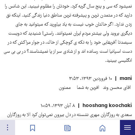
نميشود كه سى و پنج سال گريه كرد. خودتان را مظلوم نبينيد. اين شانس را
داريد كه در متمدن ترين و پيشرفته ترين مناطق دنيا زندگى كنيد. اينكه نق
زدن ندارد. اگر حالتان خوب نيست به ياد بياوريد كه ميتوانيد به جاى
ديگرى برويد ولى بيشتر مردم ايران نميتوانند. راستى! شنيديد كه دويست
سيصدتا آفريقايى خود را به تكه ى كوچكى از خاك، در جوار مراكش كه در
دست اسپانيا است رسانده اند و از شادى سر از پا نميشناسند؟ در بى بى سى
انگليسى ببينيد.
mani
۱۰ فروردین ۱۳۹۳، ۳:۵۳
اقای محسن وند افرین به شما ممنون
hooshang koochaki
۸ آبان ۱۳۹۳، ۱۰:۵۹
سعدی به روزگاران مهری نشسته در دل بیرون نمی‌توان کرد الا به روزگاران
هرست
تنظیمات
صفحه نخست
اخبار
نشان‌گذاشته‌ها
بی‌خانمانی |
۳۱ اردیبهشت ۱۳۹۴، ۸:۱۱