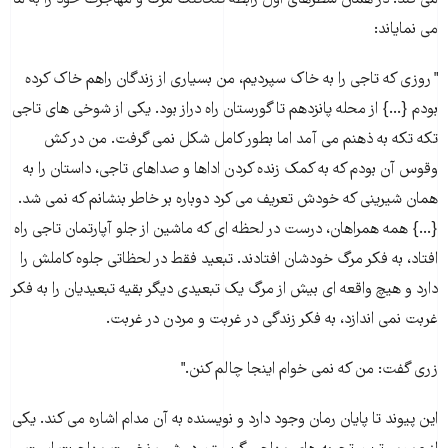
مى کند. در همان سطرهاى اول رابطه تنگاتنگ مرگ و مهاجرت خود را به ما
مى نمایاند:
" روزى که تاجى را به خاک سپردیم، من بسیارى از زندگان راهم خاک کرده
بودم {...} از محله پانزدهم تا گورستان راه دراز بود. یکى از شوخی هاى تاجى
تکه تکه به ذهنم مى آمد اما بطور کامل شکل نمى گرفت. من در کش
وقوس آن بودم که به کمک زنده کردن اداها و صداهاى تاجى، داستان را به
همان شیرینى که خودش تعریف مى کرد دوباره بر خاطر بنشانم که نمى شد.
{...} همه همراهان، درست در لحظه اى که ماشین از جلو آپارتمان تاجى راه
افتاد، به فکر مرگ خودشان افتادند. تبعید فقط در لحظاتى جلوه کاملش را
دارد و هیچ واقعه اى بیش از مرگ یک تبعیدى دیگر بقیه تبعیدیان را به فکر
غربت نمى اندازد، به فکر زندگى در غربت و مردن در غربت.
زرى گفت: من که نمى خوام اینجا چالم کنن."
این پیوند تا پایان رمان وجود دارد و نویسنده به آن مدام اشاره مى کند. یکى