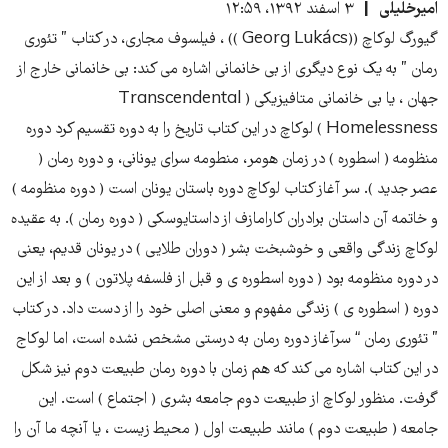
امیرخلیلی
۳ اسفند ۱۳۹۲، ۱۲:۵۹
گیورگ لوکاچ ((Georg Lukács )) ، فیلسوف مجاری، در کتاب ” تئوری
رمان ” به یک نوع دیگری از بی خانمانی اشاره می کند: بی خانمانی خارج از
جهان ، یا بی خانمانی متافیزیکی ( Transcendental
Homelessness ) لوکاچ در این کتاب تاريخ را به دوره تقسيم کرد دوره
منظومه ( اسطوره ) در زمان هومر، منطومه سرای یونانی، و دوره رمان (
عصر جديد ). سر آغاز کتاب لوکاچ دوره باستان يونان است ( دوره منظومه )
و خاتمه آن داستان برادران کارامازف از داستايوسکی ( دوره رمان ). به عقيده
لوکاچ زندگی واقعی و خوشبخت بشر ( دوران طلایی ) در يونان قديم، يعنی
در دوره منظومه بود ( دوره اسطوره ی و قبل از فلسفه پلاتون ) و بعد از اين
دوره ( اسطوره ی ) زندگی مفهوم و معنی اصلی خود را از دست داد. در کتاب
” تئوری رمان “ سرآغاز دوره رمان به درستی مشخص نشده است، اما لوکاج
در این کتاب اشاره می کند که هم زمان با دوره رمان طبيعت دوم نيز شکل
گرفت. منظور لوکاچ از طبیعت دوم جامعه بشری ( اجتماع ) است. اين
جامعه ( طبیعت دوم ) مانند طبیعت اول ( محیط زیست ، یا آنچه ما آن را