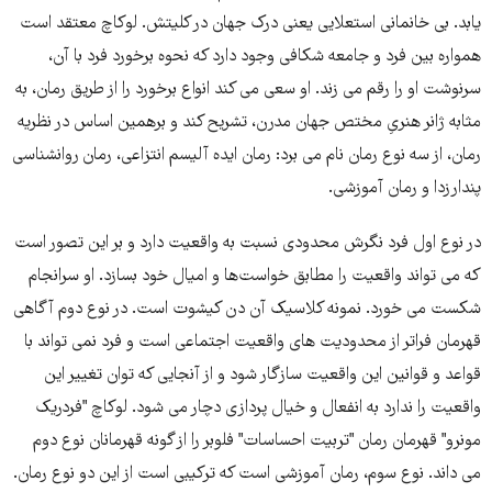
یابد. بى خانمانى استعلایى یعنى درک جهان در کلیتش. لوکاچ معتقد است
همواره بین فرد و جامعه شکافى وجود دارد که نحوه برخورد فرد با آن،
سرنوشت او را رقم مى زند. او سعى مى کند انواع برخورد را از طریق رمان، به
مثابه ژانر هنرىِ مختص جهان مدرن، تشریح کند و برهمین اساس در نظریه
رمان، از سه نوع رمان نام مى برد: رمان ایده آلیسم انتزاعى، رمان روانشناسى
پندارزدا و رمان آموزشى.
در نوع اول فرد نگرش محدودى نسبت به واقعیت دارد و بر این تصور است
که مى تواند واقعیت را مطابق خواست‌ها و امیال خود بسازد. او سرانجام
شکست مى خورد. نمونه کلاسیک آن دن کیشوت است. در نوع دوم آگاهى
قهرمان فراتر از محدودیت هاى واقعیت اجتماعى است و فرد نمى تواند با
قواعد و قوانین این واقعیت سازگار شود و از آنجایى که توان تغییر این
واقعیت را ندارد به انفعال و خیال پردازى دچار مى شود. لوکاچ "فردریک
مونرو" قهرمان رمان "تربیت احساسات" فلوبر را از گونه قهرمانان نوع دوم
مى داند. نوع سوم، رمان آموزشى است که ترکیبى است از این دو نوع رمان.