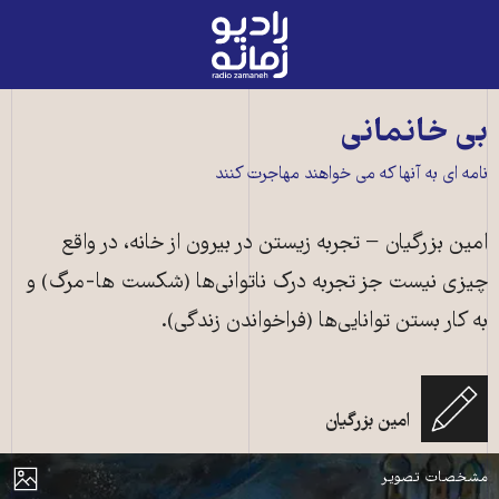
رادیو
زمانه
-
به
بى خانمانى
صفحه
نامه اى به آنها که مى خواهند مهاجرت کنند
اصلی
امین بزرگیان − تجربه زیستن در بیرون از خانه، در واقع
چیزى نیست جز تجربه درک ناتوانى‌ها (شکست ها-مرگ) و
به کار بستن توانایى‌ها (فراخواندن زندگى).
امین بزرگیان
انسانی در هوا بر فراز خیابان‌های ویتبسک − اثر مارک شاگال
مایش
مشخصات تصویر