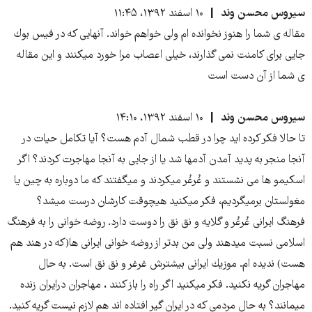
سيروس محسن وند
۱۰ اسفند ۱۳۹۲، ۱۱:۴۵
مقاله ى شما را هنوز نخوانده ام ولى خواهم خواند. آنهايى كه در فيس بوك
جايى براى كامنت نمى گذارند، خيلى اعصاب مرا خورد ميكنند و اين مقاله
ى شما از آن دست است
سيروس محسن وند
۱۰ اسفند ۱۳۹۲، ۱۴:۱۰
تا حالا فكر كرده ايد چرا در قطب شمال آدم هست؟ آيا تكامل حيات در
آنجا منجر به پديد آمدن آدمها شد يا از جايى به آنجا مهاجرت كردند؟ اگر
اسكيمو ها مى نشستند و غُرغُر ميكردند و ميگفتند كه ما دوباره به چين يا
مغولستان برميگرديم، فكر ميكنيد هيچوقت كارشان درست ميشد؟
فرهنگ ايرانى غُرغُر و گلايه و نق نق را دوست دارد. روضه خوانى را به فرهنگ
اسلامى نسبت ميدهند ولى من بدتر از روضه خوانى ايرانى ها(كه در هند هم
هست) نديده ام. موزيك ايرانى بيشترش غرغر و نق نق است. به حاِل
مهاجران گريه نكنيد. فكر ميكنيد اگر راه را باز كنند ، مهاجران درايران زنده
ميمانند؟ به حالِ مردمى كه در ايران گير افتاده اند هم لازم نيست گريه كنيد.