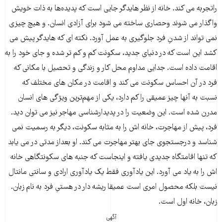
راتجربه مى کند. خانه از نظر هایدگر جایى است که پدیده‌ها به ذات خویش
واگذار مى شوند وحصارى ساخته مى شود براى آزادى انسان. و هیچ چیزى
نمى تواند از شدنِ فرد جلوگیرى به عمل آورد. نکته اى که هایدگر پیش مى
کشد این است که در دنیاى جدید، سکونت کم و کم تر شده و جاى خود را به
اقامت داده است. جدایى مداوم محل کار و زندگى و تحصیل با مکانى که
فرد در آن احساس سکونت مى کند و اقامت در مکان هاى مختلف که
نسبت به آنها چیز عمیقى را کم دارد، یکى از مهم‌ترین ویژگى هاى انسان
مدرن شده است. این وضعیت را در پدیدارشناسى مهاجر نیز مى توان دید.
فرد، پیش از مهاجرت، خانه اش را به مثابه سکونت، دیگر به رسمیت نمى
شناسد و درجستجوى جاى بهتر مهاجرت مى کند. او بعداز مدتى در مى یابد
که تنها اقامتگاه جدیدى یافته و اینجاست که جنبه هاى سکونتگاهى خانه
اش را به یاد مى آورد. این یادآورى فقط یک یادآورى ارادى و سانتى مانتال
نیست بلکه محصول امرى است عمیقا ریشه دار در هستىِ فرد به نام زبان.
زبان، خانه اول است.
آگهی