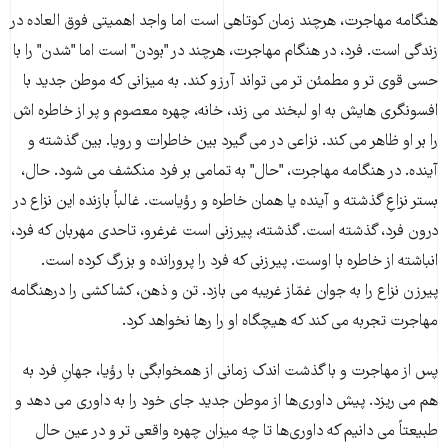
هنگامه مهاجرت، هرچند زمان کوتاهى است اما واجد اهمیتى فوق العاده در
زندگى است. فرد، در هنگام مهاجرت، هرچند در "بودن" است اما "شدن" را با
حسى قوى تر و مطمئن تر مى تواند آرزو کند. به میزانى که موطن جدید با
افسونگرى هایش به او لبخند مى زند، خانه، چهره معصوم و پر از خاطره اش
را بر او ظاهر مى کند. نزاعى در مى گیرد بین خاطرات و رویا. بین گذشته و
آینده. در هنگامه مهاجرت، "حال" به تمامى بر فرد منکشف مى شود. حال،
بستر نزاعِ گذشته و آینده یا همان خاطره و رؤیاست. غالباً بازنده این نزاع در
درون فرد، گذشته است. گذشته، پیرزنى است غرغرو، تاحدى مهربان که فرد،
انباشته از خاطره با اوست. پیرزنى که فرد را پرورانده و بزرگ کرده است.
پیرزن نزاع را به جوان غمّاز غریبه مى بازد. تن و ذهن، کشاکشى را درهنگامه
مهاجرت تجربه مى کند که هیچگاه او را رها نخواهد کرد.
پس از مهاجرت و با گذشت اندک زمانى از همخوابگى با رؤیا، جهانِ فرد به
هم مى ریزد. پیش داورى‌ها از موطن جدید جاى خود را به داورى مى دهد و
طبیعتاً مى دانیم که داورى‌ها تا چه میزان چهره واقعى تر و در عین حال