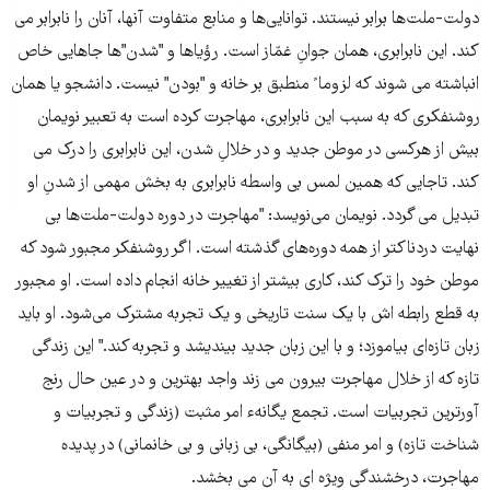
دولت-ملت‌ها برابر نیستند. توانایى‌ها و منابع متفاوت آنها، آنان را نابرابر مى
کند. این نابرابرى، همان جوانِ غمّاز است. رؤیاها و "شدن"‌ها جاهایى خاص
انباشته مى شوند که لزوما ً منطبق بر خانه و "بودن" نیست. دانشجو یا همان
روشنفکرى که به سبب این نابرابرى، مهاجرت کرده است به تعبیر نویمان
بیش از هرکسى در موطن جدید و در خلالِ شدن، این نابرابرى را درک مى
کند. تاجایى که همین لمس بى واسطه نابرابرى به بخش مهمى از شدنِ او
تبدیل مى گردد. نویمان می‌نویسد: "مهاجرت در دوره دولت-ملت‌ها بی
نهایت دردناکتر از همه دوره‌های گذشته است. اگر روشنفکر مجبور شود که
موطن خود را ترک کند، کاری بیشتر از تغییر خانه انجام داده است. او مجبور
به قطع رابطه اش با یک سنت تاریخی و یک تجربه مشترک می‌شود. او باید
زبان تازه‌ای بیاموزد؛ و با این زبان جدید بیندیشد و تجربه کند." این زندگى
تازه که از خلال مهاجرت بیرون مى زند واجد بهترین و در عین حال رنج
آورترین تجربیات است. تجمع یگانهء امر مثبت (زندگى و تجربیات و
شناخت تازه) و امر منفى (بیگانگى، بى زبانى و بى خانمانى) در پدیده
مهاجرت، درخشندگى ویژه اى به آن مى بخشد.