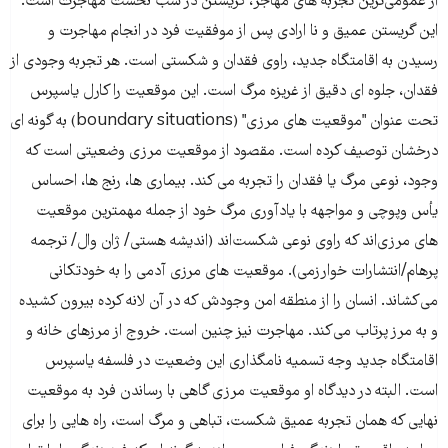
از عمومى‌ترین تجربه هاى مهاجر، گریستن در شب نخست مهاجرت است.
این گریستن عمیق و نا ارادى پس از موفقیت فرد در انجام مهاجرت و
رسیدن به اقامتگاه جدید، راوى فقدان و شکستى است. هر تجربه وجودى از
فقدان، جلوه اى دقیق از غریزه مرگ است. این موقعیت را کارل یاسپرس
تحت عنوان "موقعیت هاى مرزى" (boundary situations) به گونه اى
درخشان توصیف کرده است. مقصود از موقعیت مرزى وضعیتى است که
وجود، نوعى مرگ یا فقدان را تجربه مى کند. بیمارى ها، رنج ها، احساس
یأس وپوچى و مواجهه با یادآورى مرگ خود از جمله مهمترین موقعیت
هاى مرزى‌اند که راوى نوعى شکست‌اند (اندیشه هستی/ ژان وال/ ترجمه
پرهام/انتشارات خوارزمى). موقعیت هاى مرزی آدمی را به خودتکانی
می‌کشاند. انسان را از منطقه‌ امن وجودش که در آن لانه کرده بیرون کشیده
و به مرز پرتاب می‌کند. مهاجرت نیز چنین است. خروج از مرزهاى خانه و
اقامتگاه جدید وجه تسمیه نامگذارى این وضعیت در فلسفه یاسپرس
است. البته در دیدگاه او موقعیت مرزى گاهى با رساندن فرد به موقعیت
نهایى که همان تجربه عمیق شکست، تباهى و مرگ است، راه هایى را براى