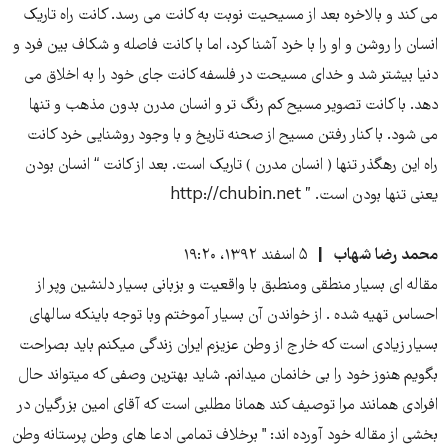
می کند و بالاخره بعد از مسيحيت نوبت به کانت می رسد. کانت راه تاريک
انسان را روشن و او را با خرد آشنا کرد، اما با کانت فاصله و شکاف بين فرد و
دنيا بيشتر شد و خدای مسيحت در فلسفه کانت جای خود را به اخلاق می
دهد. با کانت تصوير مسيح کم رنگ تر و انسان مدرن بدون مذهب و تنها
می شود. با کنار رفتن مسيح از صحنه تاريخ و با وجود روشنایی خرد کانت
راه اين رهگذر تنها ( انسان مدرن ) تاريک است. بعد از کانت “ انسان بودن
یعنی تنها بودن است. ” http://chubin.net
محمد رضا شهاب
۵ اسفند ۱۳۹۲، ۱۹:۲۰
مقاله ای بسیار منطقی ومنطبق با واقعیت و بزبانی بسیار دلنشین وپر از
احساس تهیه شده . از خواندن آن بسیار آموختم وبا توجه باینکه سالهای
بسیار زیادی است که خارج از وطن عزیزم ایران زندگی میکنم باید بصراحت
بگویم هنوز خود را بی خانمان میدانم. شاید بهترین وصفی که میتواند حال
افرادی همانند مرا توصیف کند همانا مطلبی است که آقای امین بزرگیان در
بخشی از مقاله خود آورده اند: " برخلاف تمامی ادعا های وطن پرستانه وطن