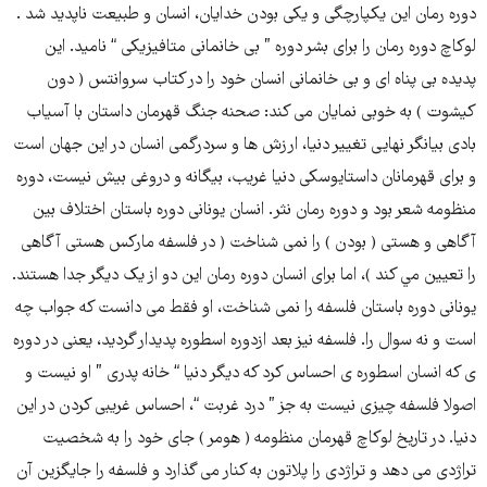
دوره رمان این یکپارچگی و یکی بودن خدایان، انسان و طبیعت ناپدید شد .
لوکاچ دوره رمان را برای بشر دوره ” بی خانمانی متافیزیکی “ نامید. اين
پدیده بی پناه ای و بی خانمانی انسان خود را در کتاب سروانتس ( دون
کيشوت ) به خوبی نمايان می کند: صحنه جنگ قهرمان داستان با آسياب
بادی بيانگر نهایی تغيير دنيا، ارزش ها و سردرگمی انسان در اين جهان است
و برای قهرمانان داستايوسکی دنيا غريب، بیگانه و دروغی بيش نيست، دوره
منظومه شعر بود و دوره رمان نثر. انسان يونانی دوره باستان اختلاف بين
آگاهی و هستی ( بودن ) را نمی شناخت ( در فلسفه مارکس هستی آگاهی
را تعیين مي کند )،‌ اما برای انسان دوره رمان اين دو از يک ديگر جدا هستند.
يونانی دوره باستان فلسفه را نمی شناخت، او فقط می دانست که جواب چه
است و نه سوال را. فلسفه نيز بعد ازدوره اسطوره پديدار گرديد، يعنی در دوره
ی که انسان اسطوره ی احساس کرد که دیگر دنيا “ خانه پدری ” او نيست و
اصولا فلسفه چيزی نيست به جز ” درد غربت “، احساس غریبی کردن در این
دنیا. در تاریخ لوکاچ قهرمان منظومه ( هومر ) جای خود را به شخصيت
تراژدی می دهد و تراژدی را پلاتون به کنار می گذارد و فلسفه را جايگزين آن