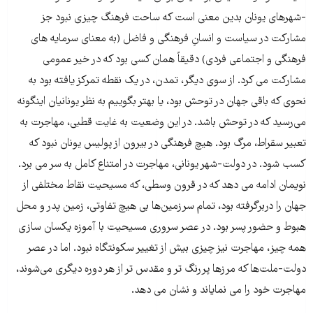
-شهرهاى یونان بدین معنى است که ساحت فرهنگ چیزى نبود جز
مشارکت در سیاست و انسانِ فرهنگى و فاضل (به معناى سرمایه هاى
فرهنگى و اجتماعى فردى) دقیقاً همان کسى بود که در خیر عمومى
مشارکت مى کرد. از سوى دیگر، تمدن، در یک نقطه تمرکز یافته بود به
نحوی که باقی جهان در توحش بود، یا بهتر بگوییم به نظر یونانیان اینگونه
می‌رسید که در توحش باشد. در این وضعیت به غایت قطبى، مهاجرت به
تعبیر سقراط، مرگ بود. هیچ فرهنگى در بیرون از پولیس یونان نبود که
کسب شود. در دولت-شهر یونانى، مهاجرت در امتناع کامل به سر مى برد.
نویمان ادامه مى دهد که در قرون وسطى، که مسیحیت نقاط مختلفى از
جهان را دربرگرفته بود، تمام سرزمین‌ها بى هیچ تفاوتى، زمین پدر و محل
هبوط و حضور پسر بود. در عصر سرورى مسیحیت با آموزه یکسان سازى
همه چیز، مهاجرت نیز چیزی بیش از تغییر سکونتگاه نبود. اما در عصر
دولت-ملت‌ها که مرزها پررنگ تر و مقدس تر از هر دوره دیگری می‌شوند،
مهاجرت خود را مى نمایاند و نشان مى دهد.