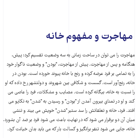
مهاجرت و مفهوم خانه
مهاجرت را مى توان در ساحت زمانى به سه وضعیت تقسیم کرد: پیش،
هنگامه و پس از مهاجرت. پیش از مهاجرت، "بودن" و وضعیت ناگوار خود
را به تمامى بر فرد عرضه کرده و رنج با خانه پیوند خورده است. بودن در
خانه، رنج‌آور است. گسست و شکافى بین شهروند و دولتشهر رخ داده که او
را نسبت به خانه، بیگانه کرده است. مصایب و مشکلات، فرد را عاصى مى
کند و او در تمناىِ بیرون آمدن از "بودن" و رسیدن به "شدن" به تکاپو مى
افتد. فرد، خانه و تعلقاتش را سد ستبر "شدن" خویش مى بیند و تنشى
میان آن دو برقرار مى شود که در نهایت باعث مى شود فرد بر ضد آن بشورد.
خانه، جایى مى شود تنفر برانگیز و کسالت بار که مى باید بدان خیانت کرد.