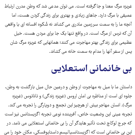
غریزه مرگ معنا و جا گرفته است. مى توان مدعى شد که وطنِ مدرن ارتباط
عمیقى با مرگ دارد. جاهاى زیادى و بهترى براى زندگى کردن هست، اما
آنچه ما را به سمت سرزمین مادرى مى کشاند نه شُکوه افسانه اى یا واقعى
آن که ترس از مرگ است. در واقع تنها یک جا براى مردن هست. خیل
عظیمى براى زندگى بهتر مهاجرت مى کنند؛ همانهایى که غریزه مرگ شان
پس از سفر آنها را مدام به سمت خانه مى کشاند.
بى خانمانى استعلایى
داستان ما با میل به مهاجرت از وطن و درعین حال میل بازگشت به وطن،
جلوه اى است از مناظره بى امان اروس (غریزه زندگى) و تاناتوس (غریزه
مرگ). انسان مهاجر بیش از هرچیز این تجمع و دوپارگى را تجربه مى کند.
تجربه عینى این وضعیت خاص، آفریننده نوعى تجربه اگزیستانس نیز است
که جرج لوکاچ تحت تأثیر هایدگر آن را بى خانمانى استعلایى مى نامد. در
این بى خانمانى است که اگزیستانسیالیسم داستایوفسکى، مکان خود را مى