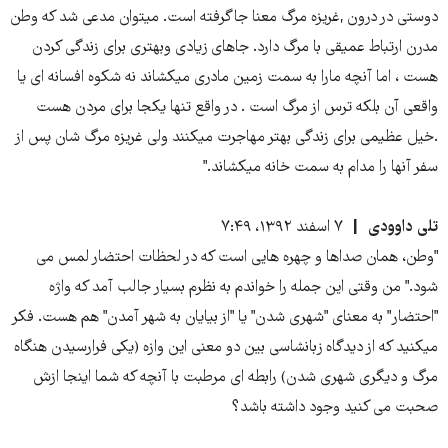
دوستی در درون ,غریزه مرگ معنا جاگرفته است. میتوان مدعی شد که وطن
مدرن ارتباط عمیقی با مرگ دارد. جاهای زیادی وبهتری برای زندگی کردن
هست ، اما آنچه مارا به سمت زمین مادری میکشاند نه شکوه افسانه ای یا
واقعی آن بلکه ترس از مرگ است . در واقع تنها یکجا برای مردن هست
.خیل عظیمی برای زندگی بهتر مهاجرت میکنند ولی غریزه مرگ شان پس از
سفر آنها را مدام به سمت خانه میکشاند."
تلی داوودی
۷ اسفند ۱۳۹۲، ۷:۴۹
"وطن، همان صداها و چهره هایى است که در لحظات احتضار لمس مى
شود." من وقتی این جمله را خواندم به نظرم بسیار جالب آمد که واژه
"احتضار" به معنای "شهری شدن" یا "از بیایان به شهر آمدن" هم هست. فکر
میکنید که از دیدگاه زبانشاسی بین دو معنی این وازه (یکی فرارسیدن هنگاه
مرگ و دیگری شهری شدن) رابطه ای مرطبت با آنچه که شما اینجا ازش
صحبت می کنید وجود داشته باشد؟