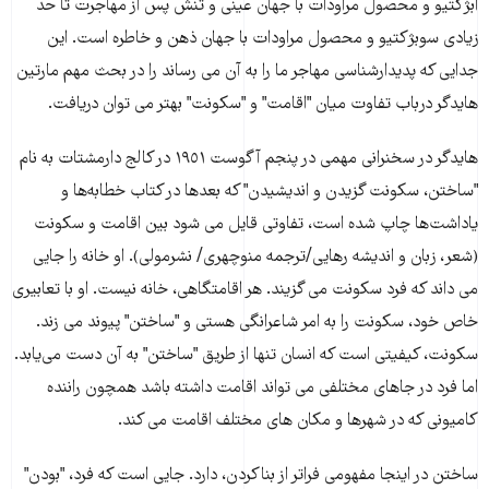
ابژکتیو و محصول مراودات با جهان عینى و تنش پس از مهاجرت تا حد
زیادى سوبژکتیو و محصول مراودات با جهان ذهن و خاطره است. این
جدایى که پدیدارشناسى مهاجر ما را به آن مى رساند را در بحث مهم مارتین
هایدگر درباب تفاوت میان "اقامت" و "سکونت" بهتر مى توان دریافت.
هایدگر در سخنرانی مهمى در پنجم آگوست ١٩٥١ در کالج دارمشتات به نام
"ساختن، سکونت گزیدن و اندیشیدن" که بعدها در کتاب خطابه‌ها و
یاداشت‌ها چاپ شده است، تفاوتى قایل مى شود بین اقامت و سکونت
(شعر، زبان و اندیشه رهایى/ترجمه منوچهرى/ نشرمولى). او خانه را جایى
مى داند که فرد سکونت مى گزیند. هر اقامتگاهى، خانه نیست. او با تعابیرى
خاص خود، سکونت را به امر شاعرانگى هستى و "ساختن" پیوند مى زند.
سکونت، کیفیتی است که انسان تنها از طریق "ساختن" به آن دست می‌یابد.
اما فرد در جاهاى مختلفى مى تواند اقامت داشته باشد همچون راننده
کامیونى که در شهرها و مکان هاى مختلف اقامت مى کند.
ساختن در اینجا مفهومی فراتر از بناکردن، دارد. جایى است که فرد، "بودن"