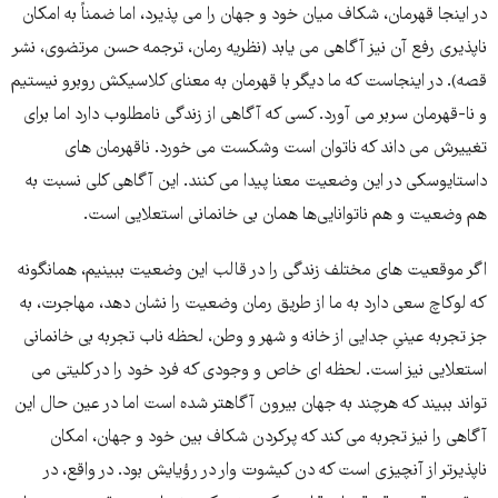
در اینجا قهرمان، شکاف میان خود و جهان را مى پذیرد، اما ضمناً به امکان
ناپذیرى رفع آن نیز آگاهى مى یابد (نظریه رمان، ترجمه حسن مرتضوی، نشر
قصه). در اینجاست که ما دیگر با قهرمان به معناى کلاسیکش روبرو نیستیم
و نا-قهرمان سربر مى آورد. کسى که آگاهى از زندگى نامطلوب دارد اما براى
تغییرش مى داند که ناتوان است وشکست مى خورد. ناقهرمان هاى
داستایوسکى در این وضعیت معنا پیدا مى کنند. این آگاهى کلى نسبت به
هم وضعیت و هم ناتوانایى‌ها همان بى خانمانى استعلایى است.
اگر موقعیت هاى مختلف زندگى را در قالب این وضعیت ببینیم، همانگونه
که لوکاچ سعى دارد به ما از طریق رمان وضعیت را نشان دهد، مهاجرت، به
جز تجربه عینىِ جدایى از خانه و شهر و وطن، لحظه ناب تجربه بى خانمانى
استعلایى نیز است. لحظه اى خاص و وجودى که فرد خود را در کلیتى مى
تواند ببیند که هرچند به جهان بیرون آگاهتر شده است اما در عین حال این
آگاهى را نیز تجربه مى کند که پرکردن شکاف بین خود و جهان، امکان
ناپذیرتر از آنچیزى است که دن کیشوت وار در رؤیایش بود. در واقع، در