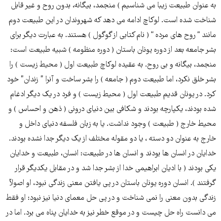
به عنوان طبیعت زیبا می شناسیم ) منجمد، بیگانه، بدون روح و غیر قابل
شناخت شده است. لوکاچ ادامه می دهد که شهروندان در این طبيعت دوم
مانند “ روح های مرده “ ( نام کتابی از گوگول ) هستند. به عبارت ديگر برای
بشر جامعه بعد از دوره يونان باستان ( دوره منظومه ) شبيه طبیعت است:
منجمد، بيگانه و بی روح. به عقیده لوکاچ طبيعت اول ( محيط زيست ) را
بشر خلق نکرد، اما طبيعت دوم ( جامعه ) را بشر ساخت و آنرا ” زندان” خود
کرد. در يونان قديم طبيعت اول ( محیط زیست ) و فرد در يک ديگر ادغام
شده بودند، یکپارچه بودند و شکافی بين دنیای درونی ( ذهن و احساس ) و
محیط خارج ( طبیعت ) وجود نداشت. يا به زبان فلسفه دنیای داخل و
خارج به عنوان دو دسته ، يا دو مقوله مختلف از يک ديگر جدا نشده بودند.
خدايان در انسان ها بودند و انسان ها در طبیعت: انسان، طبيعت و خدایان
يکی بودند ( با اديان ابراهيمی خدا از بشر جدا شد و در مقابل يکديگر قرار
گرفتند ). انسان دوره يونان باستان در پی يافتن معنی زندگی نبود، او اصولآ
زندگی بدون معنی را نمی شناخت و در پی حل معمای دنیا نیز نبود: او فقط
می دانست راه حل چیست و در موقع خطر نیز به خدایان پناه می برد. اما در