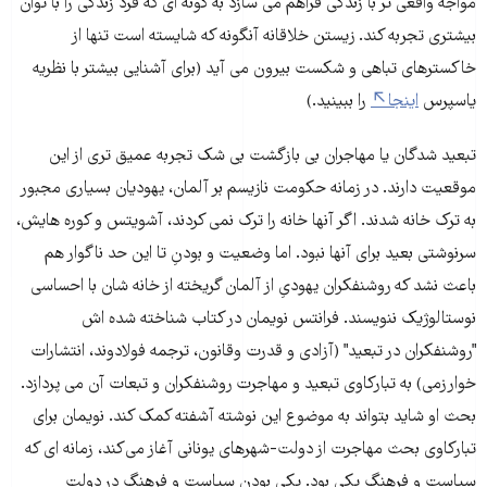
مواجه واقعى تر با زندگى فراهم مى سازد به گونه اى که فرد زندگى را با توان
بیشترى تجربه کند. زیستن خلاقانه آنگونه که شایسته است تنها از
خاکسترهاى تباهى و شکست بیرون مى آید (براى آشنایى بیشتر با نظریه
یاسپرس
اینجا
را ببینید.)
تبعید شدگان یا مهاجران بى بازگشت بى شک تجربه عمیق ترى از این
موقعیت دارند. در زمانه حکومت نازیسم بر آلمان، یهودیان بسیارى مجبور
به ترک خانه شدند. اگر آنها خانه را ترک نمى کردند، آشویتس و کوره هایش،
سرنوشتى بعید براى آنها نبود. اما وضعیت و بودنِ تا این حد ناگوار هم
باعث نشد که روشنفکران یهودىِ از آلمان گریخته از خانه شان با احساسى
نوستالوژیک ننویسند. فرانتس نویمان در کتاب شناخته شده اش
"روشنفکران در تبعید" (آزادى و قدرت وقانون، ترجمه فولادوند، انتشارات
خوارزمى) به تبارکاوى تبعید و مهاجرت روشنفکران و تبعات آن مى پردازد.
بحث او شاید بتواند به موضوع این نوشته آشفته کمک کند. نویمان براى
تبارکاوى بحث مهاجرت از دولت-شهرهای یونانی آغاز می‌کند، زمانه اى که
سیاست و فرهنگ یکى بود. یکى بودن سیاست و فرهنگ در دولت