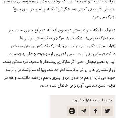
موقعیت "غریبه" و "مهاجر" است که روشنفکر بیش از هر موقعیتى به معناى
سقراطى اش یعنى "اجنبی همیشگی" و "بیگانه اى ابدى در میان جمع"
نزدیک مى شود.
در نهایت اینکه تجربه زیستن در بیرون از خانه، در واقع چیزى نیست جز
تجربه درک ناتوانى‌ها (شکست ها-مرگ) و به کار بستن توانایى‌ها
(فراخواندن زندگى). و بستر این تجربیات یک کشاکش و تنش سخت و
طاقت فرساى روانى است. تنشى که پیش از مهاجرت چندان به چشم نمى
آید. به تعبیر نویمان، حتى اگر سازگارى روشنفکر با محیط تازه ممکن باشد،
باز از دشوارى هاى روانى او کاسته نخواهد شد، زیراکه سرنوشت بر او از سه
جهت مى تازد: او هم به عنوان فردى بشرى و هم در مقام دانشمند و هم در
مرتبه انسان سیاسى، آواره و بى خانمان شده است.
این مطلب را به اشتراک بگذارید