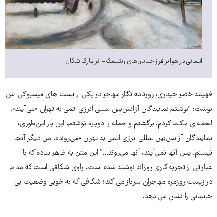
انسانی در هوا بر فراز خیابان‌های ویتبسک − اثر مارک شاگال
فهیمه خضر حیدرى، روزنامه نگار مهاجر در یکى از پست هاى فیسبوکى اش
نوشت: "نوشتم نمایندگان آژانس‌بین‌المللی انرژی اتمی به تهران «می‌‌آیند».
لحظه‌ای مکث کردم. برگشتم و جمله را دوباره نوشتم. این بار این‌طوری:
نمایندگان آژانس‌بین‌المللی انرژی اتمی به تهران «می‌روند». من دیگر آنجا
نیستم. پس آنها نمی‌آیند، آنها می‌روند..." این متن به ظاهر ساده که با
عباراتى از تجربه کارى روزانه نوشته شده است، راوى شکافى است که مدام
در زیست روزمره مهاجران سرباز مى کند؛ شکافى که به خوبى وضعیت بى
خانمانى را نشان مى دهد.