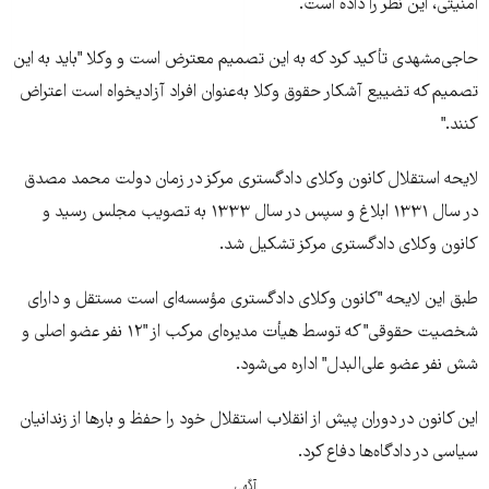
امنيتی، اين نظر را داده است.
حاجی‌مشهدی تأکيد کرد که به اين تصميم معترض است و وکلا "بايد به اين
تصميم که تضييع آشکار حقوق وکلا به‌عنوان افراد آزادیخواه است اعتراض
کنند."
لايحه استقلال کانون وکلای دادگستری مرکز در زمان دولت محمد مصدق
در سال ۱۳۳۱ ابلاغ و سپس در سال ۱۳۳۳ به تصويب مجلس رسيد و
کانون وکلای دادگستری مرکز تشکيل شد.
طبق اين لايحه "کانون وکلای دادگستری مؤسسه‌ای است مستقل و دارای
شخصيت حقوقی" که توسط هیأت مديره‌ای مرکب از "۱۲ نفر عضو اصلی و
شش نفر عضو علی‌البدل" اداره می‌شود.
اين کانون در دوران پيش از انقلاب استقلال خود را حفظ و بارها از زندانيان
سياسی در دادگاه‌ها دفاع کرد.
آگهی