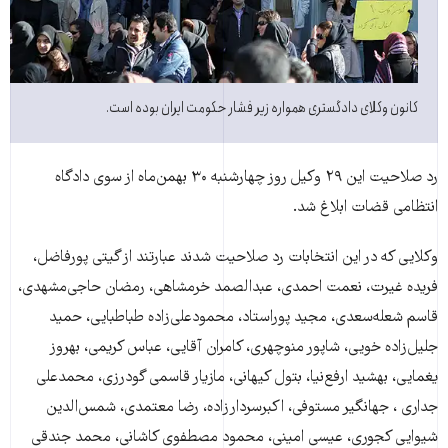
کانون وکلای دادگستری همواره زير فشار حکومت ايران بوده است.
رد صلاحيت اين ۲۹ وکيل روز چهارشنبه ۳۰ بهمن‌ماه از سوی دادگاه
انتظامی قضات ابلاغ شد.
وکلايی که در اين انتخابات رد صلاحيت شدند عبارتند از گيتی پورفاضل،
فريده غيرت، نعمت احمدی‌، عبدالصمد خرمشاهی، رمضان حاجی‌مشهدی،
قاسم شعله‌سعدی، مجيد پوراستاد، محمودعلی‌زاده طباطبايی، حميد
جليل‌زاده خويی، شاپور منوچهری، کامران آقايی، عباس کريمی، بهروز
يغمايی، بهشيد ارفع‌نيا، بتول کيهانی، مازيار قاسمی گودرزی، محمدعلی
جداری ، جهانگير مستوفی، اکبرسردارزاده، رضا معتمدی، شمس‌الدين
شيوايی کجوری، عيسی امينی، محمود مصطفوی کاشانی، محمد جندقی