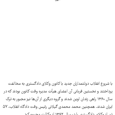
با شروع انقلاب دولتمداران جديد با کانون وکلای دادگستری به مخالفت
پرداختند و نخستين قربانی آن اعضای هيأت مديره وقت کانون بودند که در
سال ۱۳۶۰ راهی زندان اوين شدند و گروه ديگری از آن‌ها نيز مجبور به ترک
ايران شدند. همچنين محمد محمدی گيلانی رئيس وقت دادگاه انقلاب، ۵۷
تن از وکلای دادگستری را در سال ۱۳۶۲ از وکالت محروم کرد.