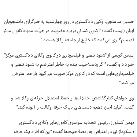
حسين ساعتچی، وکيل دادگستری در روز چهارشنبه به خبرگزاری دانشجويان
ايران (ايسنا) گفت: "اکنون کسانی درباره عضويت در هيأت مديره کانون مرکز
تصميم‌گيری می‌کنند که خارج از جامعه وکلا هستند."
عباس کريمی از "شنود تلفنی و فيلمبرداری در کانون وکلای دادگستری مرکز"
خبر داد و گفت: "اگر ردصلاحيت بنده به خاطر اعتراضم به شنود تلفنی و
فيلمبرداری‌هايی است که در کانون مرکز صورت می‌گيرد باز هم اعتراض
می‌کنم."
وی خواهان کنار گذاشتن اختلاف‌ها و حفظ استقلال حرفه‌ای وکلا شد و
گفت: "نبايد اجازه دهيم دست‌های ناپاک حرفه وکالت را آلوده کند."
بهمن کشاورز، رئيس اتحاديه سراسری کانون‌های وکلای دادگستری
(اسکودا) نيز در اعتراض به ردصلاحيت‌ها گفت: "اين‌که افراد يک حرفه