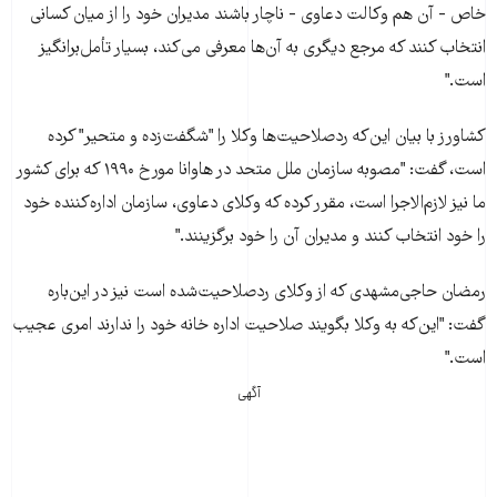
خاص - آن هم وکالت دعاوی - ناچار باشند مديران خود را از ميان کسانی
انتخاب کنند که مرجع ديگری به آن‌ها معرفی می‌کند، بسيار تأمل‌‌برانگيز
است."
کشاورز با بيان اين‌که ردصلاحيت‌ها وکلا را "شگفت‌زده و متحير" کرده
است، گفت: "مصوبه سازمان ملل متحد در هاوانا مورخ ۱۹۹۰ که برای کشور
ما نيز لازم‌الاجرا است، مقرر کرده که وکلای دعاوی، سازمان اداره‌کننده خود
را خود انتخاب کنند و مديران آن را خود برگزينند."
رمضان حاجی‌مشهدی که از وکلای ردصلاحيت‌شده است نيز در اين‌باره
گفت: "اين‌که به وکلا بگويند صلاحيت اداره خانه خود را ندارند امری عجيب
است."
آگهی