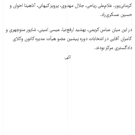
کرمانی‌پور، غلام‌علی رياحی، جلال مهدوی، پرويز کيهانی، آناهيتا اخوان و
حسين عسکری‌راد.
در اين ميان عباس کريمی، بهشيد ارفع‌نيا، عيسی امينی، شاپور منوچهری و
کامران آقايی در انتخابات دوره پيشين عضو هیأت مدیره کانون وکلای
دادگستری مرکز بودند.
آگهی