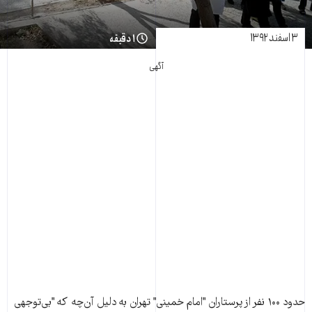
۳ اسفند ۱۳۹۲
۱ دقیقه
آگهی
حدود ۱۰۰ نفر از پرستاران "امام خمينی" تهران به دليل آن‌چه که "بی‌توجهی