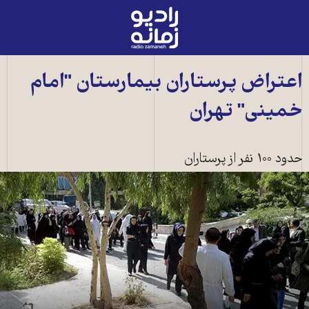
رادیو
زمانه
-
به
اعتراض پرستاران بيمارستان "امام
صفحه
خمينی" تهران
اصلی
حدود ۱۰۰ نفر از پرستاران