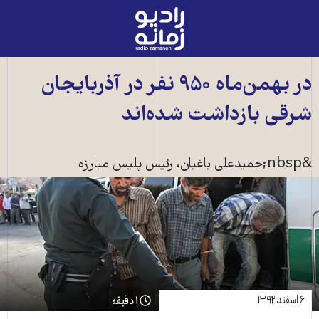
رادیو
زمانه
-
به
در بهمن‌ماه ۹۵۰ نفر در آذربايجان
صفحه
شرقی بازداشت شده‌اند
اصلی
&nbsp;حميدعلی باغبان، رئيس پليس مبارزه
۶ اسفند ۱۳۹۲
۱ دقیقه