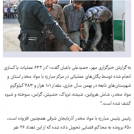
به گزارش خبرگزاری مهر، حميدعلی باغبان گفت: "در ۶۳۲ عمليات پاکسازی
انجام شده توسط يگان‌های عملياتی در مرکز مبارزه با مواد مخدر استان و
شهرستان‌های تابعه در بهمن سال جاری، مقدار ۱۰۱ هزار و ۷۸۳ کيلوگرم
مواد مخدر، شامل هروئين، شيشه، ترياک، حشيش، گراس، سوخته و شيره
کشف شده است."
رئيس پليس مبارزه با مواد مخدر آذربايجان شرقی همچنين افزوده است،
۶۵۰ پرونده به محاکم قضايی تحويل داده شده که از اين تعداد ۲۶ نفر