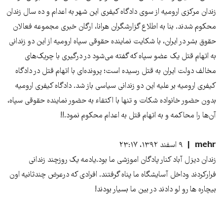
زندان مرکزی ارومیه از سوی دادگاه کیفری این شهر به اعدام و ده سال زندان
محکوم شدند. بنا به اطلاع گزارشگران هرانا، ارگان خبری مجموعه فعالان
حقوق بشر در ایران، با شکایت نماینده حقوقی سپاه ارومیه از این دو زندانی
به اتهام قتل یک عضو سپاه که گفته می‌شود در درگیری با چریک‌های
مخالف دولت ایران به قتل رسیده است؛ پرونده‌ای با اتهام قتل در دادگاه
کیفری ارومیه بر علیه این دو زندانی سیاسی باز شد. دادگاه کیفری ارومیه
بدون حضور خانواده شکات و تنها با اکتفاء به حضور نماینده حقوقی سپاه،
آن‌ها را محاکمه و به اتهام قتل به اعدام محکوم نمود.!!
mehr
۹ اسفند ۱۳۹۲، ۲۳:۱۷
زندان دیزل آباد کنار پادگان اموزشی ما بود.یادمه یک روزچند زندانی
فرارکردند وداخل آسایشگاه ما پناه گرفتند. افرادی که درعرض چندثانیه اون
بیچاره ها رو لو دادند در بین ما بسیار بودند!