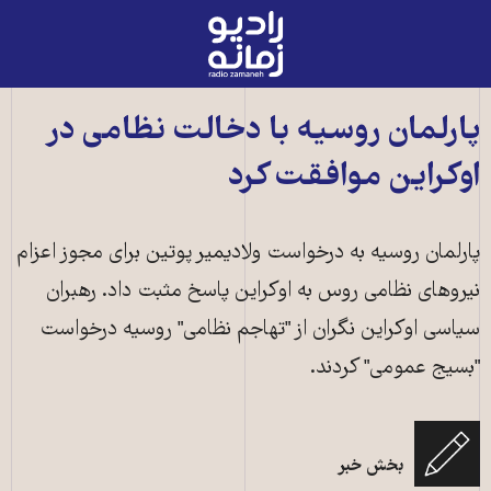
رادیو
زمانه
-
به
پارلمان روسيه با دخالت نظامی در
صفحه
اوکراين موافقت کرد
اصلی
پارلمان روسيه به درخواست ولاديمير پوتين برای مجوز اعزام
نيروهای نظامی روس به اوکراين پاسخ مثبت داد. رهبران
سياسی اوکراين نگران از "تهاجم نظامی" روسيه درخواست
"بسيج عمومی" کردند.
بخش خبر