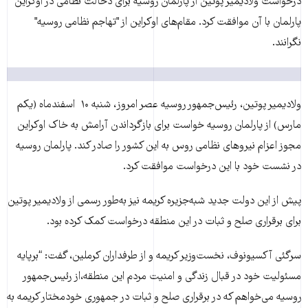
درخواست ولاديمير پوتين از پارلمان روسيه برای دخالت نظامی در اوکراين
پارلمان با آن موافقت کرد. مقام‌های اوکراين از "تهاجم نظامی روسيه"
نگرانند.
ولاديمير پوتين، رئيس‌جمهور روسيه عصر امروز، شنبه ۱۰ اسفندماه (یکم
مارس) از پارلمان روسيه خواست برای بازگرداندن آرامش به خاک اوکراین
مجوز اعزام نیروهای نظامی روس به این کشور را صادر کند. پارلمان روسيه
در نشست خود با اين درخواست موافقت کرد.
پيش از اين دولت جدید شبه‌جزیره کریمه نیز به‌طور رسمی از ولادیمیر پوتین
برای برقراری صلح و ثبات در این منطقه درخواست کمک کرده بود.
سرگئی آکسیونوف، نخست‌وزیر کريمه و از طرفداران کرملین، گفت: “برپايه
مسئولیت خود در قبال زندگی و امنیت مردم این منطقه،از رئیس‌جمهور
روسیه می‌خواهم که در برقراری صلح و ثبات در جمهوری خودمختار کریمه به