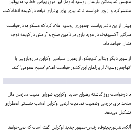
مجلس نمايندگان پارلمان روسيه (دوما) نيز امروز پيامی خطاب به پوتين
منتشر کرد و از وی خواست تا تدابيری برای برقراری ثبات در کريمه اتخاذ کند.
پيش از اين دفتر رياست جمهوری روسيه اعلام کرد که مسکو به درخواست
سرگئی آکسيونوف در مورد ياری در تأمين صلح و آرامش در کريمه توجه
نشان خواهد داد.
از سوی ديگر ويتالی کليچکو، از رهبران سياسی اوکراين در رويارويی با
"تهاجم روسیه"، از پارلمان اين کشور خواست اعلام "بسیج عمومی" کند.
با درخواست روز گذشته رهبران جدید اوکراین، شورای امنیت سازمان ملل
متحد برای بررسی وضعیت تمامیت ارضی اوکراین امشب نشستی اضطراری
تشکیل می‌دهد.
اُلکساندرتورچینوف، رئيس‌جمهور جديد اوکراين گفته است که نمی‌خواهد