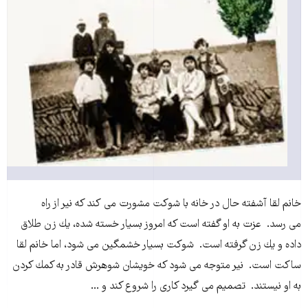
خانم لقا آشفته حال در خانه با شوكت مشورت مى كند كه نير از راه
مى رسد. عزت به او گفته است كه امروز بسيار خسته شده، يك زن طلاق
داده و يك زن گرفته است. شوكت بسيار خشمگين مى شود، اما خانم لقا
ساكت است. نير متوجه مى شود كه خويشان شوهرش قادر به كمك كردن
به او نيستند. تصميم مى گيرد كارى را شروع كند و ...