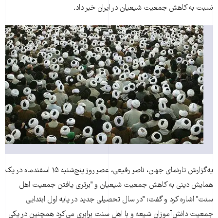
نسبت به کاهش جمعيت شيعيان در ايران خبر داد.
یه‌گزارش تارنمای جهان، ناصر رفيعی، عصر روز پنج‌شنبه ۱۵ اسفندماه در يک
همايش دینی به کاهش جمعيت شيعیان و "برتری يافتن جمعيت اهل
سنت" اشاره کرد و گفت: "در سال تحصيلی جديد در پايه اول ابتدايی
جمعيت دانش‌آموزان شيعه و با اهل سنت برابری می‌کرد همچنين در يکی