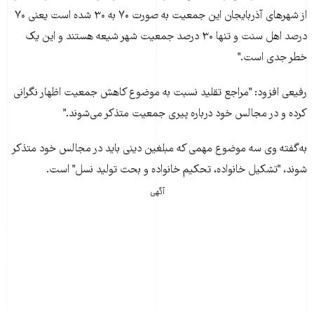
از شهرهای آذربايجان اين جمعيت به صورت ۷۰ به ۳۰ شده است يعنی ۷۰
درصد اهل سنت و تنها ۳۰ درصد جمعيت شهر شيعه هستند و اين يک
خطر جدی است."
رفيعی افزود: "مراجع تقليد نسبت به موضوع کاهش جمعيت اظهار نگرانی
کرده و در مجالس خود درباره پيری جمعيت متذکر می‌شوند."
به‌گفته وی سه موضوع مهمی که مبلغين دینی بايد در مجالس خود متذکر
شوند، "تشکيل خانواده، تحکيم خانواده و بحث توليد نسل" است.
آگهی